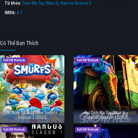
Từ khóa:
Trùm Ma Túy (Mùa 2)
,
Narcos Season 2
IMDb:
8.7
Có Thể Bạn Thích
Full HD Vietsub
Full HD Vietsub
Xì Trum (Mùa 2) - The Smurfs
Đại Dịch Ma Túy (Mùa 1) -
Season 2 (2022)
Snowfall Season 1 (2017)
Full HD Vietsub
Full HD Vietsub