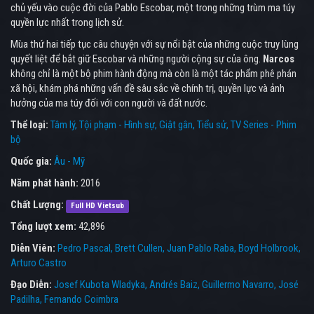
chủ yếu vào cuộc đời của Pablo Escobar, một trong những trùm ma túy
quyền lực nhất trong lịch sử.
Mùa thứ hai tiếp tục câu chuyện với sự nổi bật của những cuộc truy lùng
quyết liệt để bắt giữ Escobar và những người cộng sự của ông.
Narcos
không chỉ là một bộ phim hành động mà còn là một tác phẩm phê phán
xã hội, khám phá những vấn đề sâu sắc về chính trị, quyền lực và ảnh
hưởng của ma túy đối với con người và đất nước.
Thể loại:
Tâm lý
Tội phạm - Hình sự
Giật gân
Tiểu sử
TV Series - Phim
bộ
Quốc gia:
Âu - Mỹ
Năm phát hành:
2016
Chất Lượng:
Full HD Vietsub
Tổng lượt xem:
42,896
Diễn Viên:
Pedro Pascal
Brett Cullen
Juan Pablo Raba
Boyd Holbrook
Arturo Castro
Đạo Diễn:
Josef Kubota Wladyka
Andrés Baiz
Guillermo Navarro
José
Padilha
Fernando Coimbra