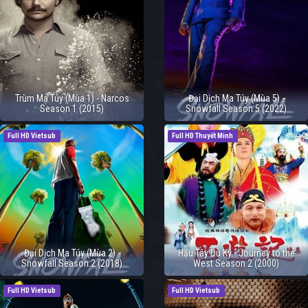
Trùm Ma Túy (Mùa 1) - Narcos
Đại Dịch Ma Túy (Mùa 5) -
Season 1 (2015)
Snowfall Season 5 (2022)
Full HD Vietsub
Full HD Thuyết Minh
Đại Dịch Ma Túy (Mùa 2) -
Hậu Tây Du Ký - Journey to the
Snowfall Season 2 (2018)
West Season 2 (2000)
Full HD Vietsub
Full HD Vietsub