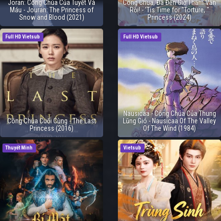
Joran: Công Chúa Của Tuyết Và
Công Chúa, Đã Đến Giờ Thẩm Vấn
Máu - Jouran: The Princess of
Rồi! - 'Tis Time for "Torture, "
Snow and Blood (2021)
Princess (2024)
Full HD Vietsub
Full HD Vietsub
Nausicaa - Công Chúa Của Thung
Công Chúa Cuối Cùng - The Last
Lũng Gió - Nausicaa Of The Valley
Princess (2016)
Of The Wind (1984)
Thuyết Minh
Vietsub