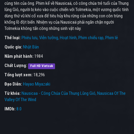
cùng tên của ông. Phim kể về Nausicaä, cô công chúa trẻ tuổi của Thung
lũng Gió, người bị kéo vào cuộc chiến với Tolmekia, một vương quốc tính
dùng thứ vũ khí cổ xưa để tiêu hủy khu rừng của những con côn trùng
khổng lồ đột biến. Nhiệm vụ của Nausicaä phải ngăn chặn người
Tolmekia không tấn công những sinh vật này.
Thể loại:
Phiêu lưu
Viễn tưởng
Hoạt hình
Phim chiếu rạp
Phim lẻ
Quốc gia:
Nhật Bản
Năm phát hành:
1984
Chất Lượng:
Full HD Vietsub
Tổng lượt xem:
18,296
Đạo Diễn:
Hayao Miyazaki
Từ khóa:
Nausicaa - Công Chúa Của Thung Lũng Gió
,
Nausicaa Of The
Valley Of The Wind
IMDb:
8.0