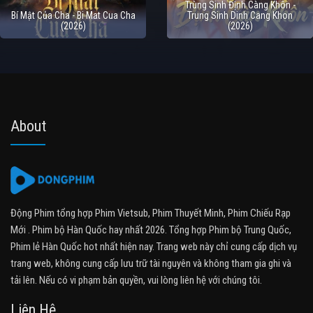
Trùng Sinh Định Càng Khôn -
Bí Mật Của Cha - Bi Mat Cua Cha
Trung Sinh Dinh Cang Khon
(2026)
(2026)
About
Động Phim tổng hợp Phim Vietsub, Phim Thuyết Minh, Phim Chiếu Rạp
Mới . Phim bộ Hàn Quốc hay nhất 2026. Tổng hợp Phim bộ Trung Quốc,
Phim lẻ Hàn Quốc hot nhất hiện nay. Trang web này chỉ cung cấp dịch vụ
trang web, không cung cấp lưu trữ tài nguyên và không tham gia ghi và
tải lên. Nếu có vi phạm bản quyền, vui lòng liên hệ với chúng tôi.
Liên Hệ