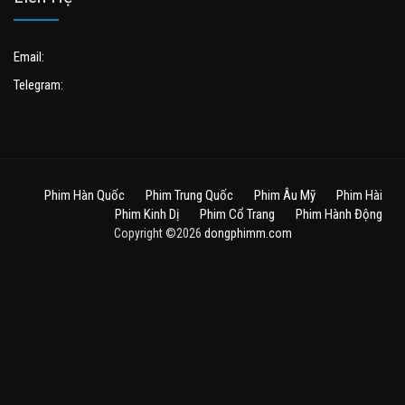
Email:
Telegram:
Phim Hàn Quốc
Phim Trung Quốc
Phim Âu Mỹ
Phim Hài
Phim Kinh Dị
Phim Cổ Trang
Phim Hành Động
Copyright ©2026
dongphimm.com