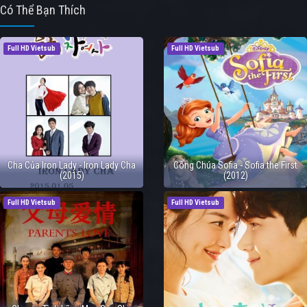
Có Thể Bạn Thích
Full HD Vietsub
Full HD Vietsub
Cha Của Iron Lady - Iron Lady Cha
Công Chúa Sofia - Sofia the First
(2015)
(2012)
Full HD Vietsub
Full HD Vietsub