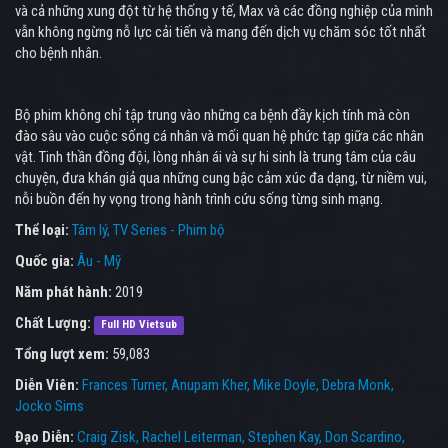
và cả những xung đột từ hệ thống y tế, Max và các đồng nghiệp của mình
vẫn không ngừng nỗ lực cải tiến và mang đến dịch vụ chăm sóc tốt nhất
cho bệnh nhân.
Bộ phim không chỉ tập trung vào những ca bệnh đầy kịch tính mà còn
đào sâu vào cuộc sống cá nhân và mối quan hệ phức tạp giữa các nhân
vật. Tinh thần đồng đội, lòng nhân ái và sự hi sinh là trung tâm của câu
chuyện, đưa khán giả qua những cung bậc cảm xúc đa dạng, từ niềm vui,
nỗi buồn đến hy vọng trong hành trình cứu sống từng sinh mạng.
Thể loại:
Tâm lý
TV Series - Phim bộ
Quốc gia:
Âu - Mỹ
Năm phát hành:
2019
Chất Lượng:
Full HD Vietsub
Tổng lượt xem:
59,083
Diễn Viên:
Frances Turner
Anupam Kher
Mike Doyle
Debra Monk
Jocko Sims
Đạo Diễn:
Craig Zisk
Rachel Leiterman
Stephen Kay
Don Scardino