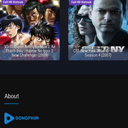
Full HD Vietsub
Full HD Vietsub
Võ Sĩ Quyền Anh Ippo Mùa 2: Kẻ
Thách Đấu - Hajime No Ippo 2:
CSI: New York (Mùa 4) - CSI: NY
New Challenger (2009)
Season 4 (2007)
About