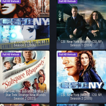
Full HD Vietsub
Full HD Vietsub
CSI: New York (Mùa 3) - CSI: NY
CSI: New York (Mùa 1) - CSI: NY
Season 3 (2006)
Season 1 (2004)
Full HD Vietsub
Full HD Vietsub
Star Trek: Thế Giới Mới Lạ (Mùa 2)
- Star Trek: Strange New Worlds
CSI: New York (Mùa 2) - CSI: NY
Season 2 (2023)
Season 2 (2005)