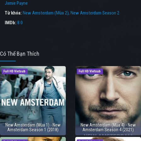
Jamie Payne
Từ khóa:
New Amsterdam (Mùa 2)
,
New Amsterdam Season 2
IMDb:
8.0
Có Thể Bạn Thích
Full HD Vietsub
Full HD Vietsub
New Amsterdam (Mùa 1) - New
New Amsterdam (Mùa 4) - New
Amsterdam Season 1 (2018)
Amsterdam Season 4 (2021)