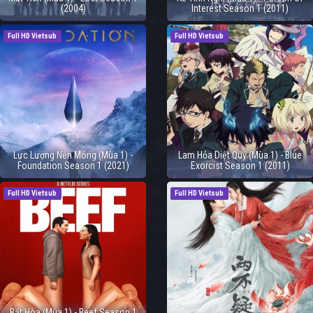
(2004)
Interest Season 1 (2011)
Full HD Vietsub
Full HD Vietsub
Lực Lượng Nền Móng (Mùa 1) -
Lam Hỏa Diệt Quỷ (Mùa 1) - Blue
Foundation Season 1 (2021)
Exorcist Season 1 (2011)
Full HD Vietsub
Full HD Vietsub
Bất Hòa (Mùa 1) - Beef Season 1