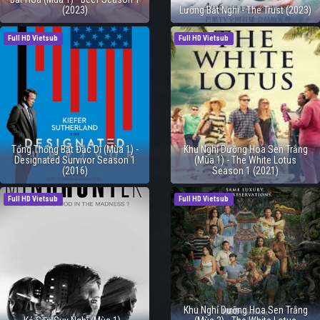
(2023)
Lưỡng Bất Nghi - The Trust (2023)
Full HD Vietsub
Full HD Vietsub
Tổng Thống Bất Đắc Dĩ (Mùa 1) -
Khu Nghỉ Dưỡng Hoa Sen Trắng
Designated Survivor Season 1
(Mùa 1) - The White Lotus
(2016)
Season 1 (2021)
Full HD Vietsub
Full HD Vietsub
Khu Nghỉ Dưỡng Hoa Sen Trắng