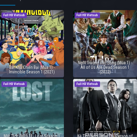
Full HD Vietsub
Full HD Vietsub
Ngôi Trường Xác Sống (Mùa 1) -
Bất Khả Chiến Bại (Mùa 1) -
All of Us Are Dead Season 1
Invincible Season 1 (2021)
(2022)
Full HD Vietsub
Full HD Vietsub
Mất Tích (Mùa 1) - Lost Season 1
Kẻ Tình Nghi (Mùa 1) - Person of