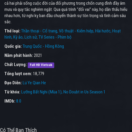
cả hai phải sống cuộc đời của đối phương trong chốn cung đình đầy âm
mưu và quy tắc nghiêm ngặt. Qua quá trình “đổi vai” này, họ dần thấu hiểu
nhau hơn, từ nghi kỵ ban đầu chuyển thành sự tôn trọng và tình cảm sâu
sắc.
Thể loại:
Thần thoại - Cổ trang
Võ thuật - Kiếm hiệp
Hài hước
Hoạt
hình
Kỳ ảo
Lịch sử
TV Series - Phim bộ
Quốc gia:
Trung Quốc - Hồng Kông
Năm phát hành:
2021
Chất Lượng:
Full HD Vietsub
Tổng lượt xem:
18,779
Đạo Diễn:
Lü Ye Qian He
Từ khóa:
Lưỡng Bất Nghi (Mùa 1)
,
No Doubt in Us Season 1
IMDb:
8.0
Có Thể Bạn Thích