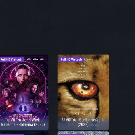
Full HD Vietsub
Full HD Vietsub
Từ Vũ Trụ John Wick:
Vũ Trụ - Our Universe
Ballerina - Ballerina (2025)
(2022)