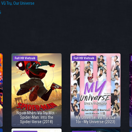
:
Vũ Trụ
,
Our Universe
6
Full HD Vietsub
Full HD Vietsub
Người Nhện: Vũ Trụ Mới -
Spider-Man: Into the
My Universe: Vũ Trụ Của
Spider-Verse (2018)
Tôi - My Universe (2023)