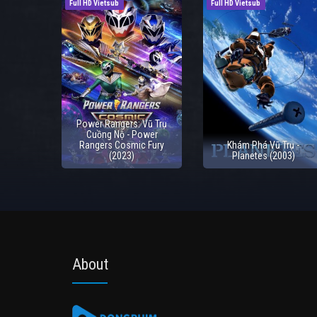
Full HD Vietsub
Full HD Vietsub
Power Rangers: Vũ Trụ
Cuồng Nộ - Power
Rangers Cosmic Fury
Khám Phá Vũ Trụ -
(2023)
Planetes (2003)
About