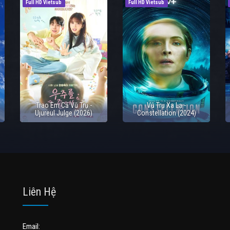
Full HD Vietsub
Full HD Vietsub
Trao Em Cả Vũ Trụ -
Vũ Trụ Xa Lạ -
Ujureul Julge (2026)
Constellation (2024)
Liên Hệ
Email: