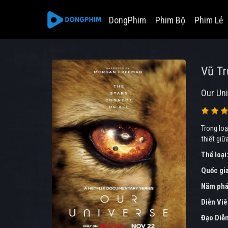
DongPhim
Phim Bộ
Phim Lẻ
Vũ Tr
Our Un
Trong loạ
thiết giữ
Thể loại
Quốc gi
Năm phá
Diễn Vi
Đạo Diễ