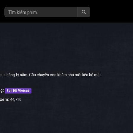
rụ qua hàng tỷ năm. Câu chuyện còn khám phá mối liên hệ mật
g:
Full HD Vietsub
 xem:
44,710