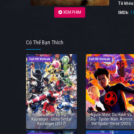
Từ khóa
XEM PHIM
IMDb:
7.
Có Thể Bạn Thích
Full HD Vietsub
Full HD Vietsub
Siêu Nhân Vũ Trụ
Người Nhện: Du Hành Vũ
Kyuranger - Uchu Sentai
Trụ - Spider-Man: Across
Kyuranger (2017)
the Spider-Verse (2023)