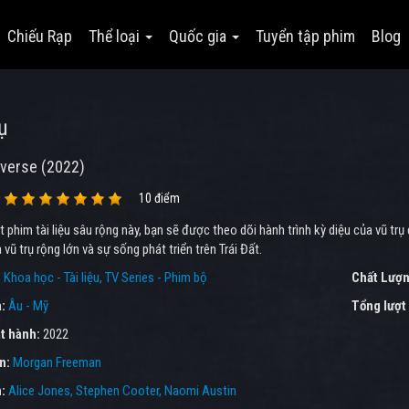
Chiếu Rạp
Thể loại
Quốc gia
Tuyển tập phim
Blog
ụ
iverse (2022)
10 điểm
t phim tài liệu sâu rộng này, bạn sẽ được theo dõi hành trình kỳ diệu của vũ t
a vũ trụ rộng lớn và sự sống phát triển trên Trái Đất.
:
Khoa học - Tài liệu
TV Series - Phim bộ
Chất Lượn
a:
Âu - Mỹ
Tổng lượt
t hành:
2022
ên:
Morgan Freeman
n:
Alice Jones
Stephen Cooter
Naomi Austin