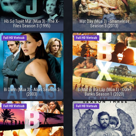
Hồ Sơ Tuyệt Mật (Mùa 3) - The X-
Mặt Dày (Mùa 3) - Shameless
Files Season 3 (1995)
Season 3 (2013)
Full HD Vietsub
Full HD Vietsub
Bí Danh (Mùa 3) - Alias Season 3
Bí Mật Bị Vùi Lấp (Mùa 1) - Outer
(2003)
Banks Season 1 (2020)
Full HD Vietsub
Full HD Vietsub