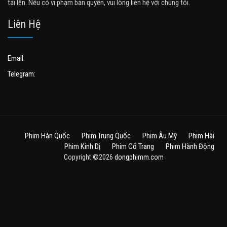
tải lên. Nếu có vi phạm bản quyền, vui lòng liên hệ với chúng tôi.
Liên Hệ
Email:
Telegram:
Phim Hàn Quốc
Phim Trung Quốc
Phim Âu Mỹ
Phim Hài
Phim Kinh Dị
Phim Cổ Trang
Phim Hành Động
Copyright ©2026
dongphimm.com