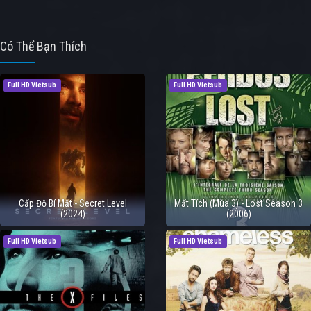
Có Thể Bạn Thích
Full HD Vietsub
Full HD Vietsub
Cấp Độ Bí Mật - Secret Level
Mất Tích (Mùa 3) - Lost Season 3
(2024)
(2006)
Full HD Vietsub
Full HD Vietsub