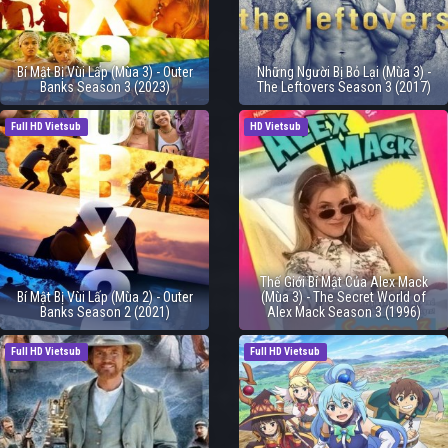
Bí Mật Bị Vùi Lấp (Mùa 3) - Outer
Những Người Bị Bỏ Lại (Mùa 3) -
Banks Season 3 (2023)
The Leftovers Season 3 (2017)
Full HD Vietsub
HD Vietsub
Thế Giới Bí Mật Của Alex Mack
Bí Mật Bị Vùi Lấp (Mùa 2) - Outer
(Mùa 3) - The Secret World of
Banks Season 2 (2021)
Alex Mack Season 3 (1996)
Full HD Vietsub
Full HD Vietsub