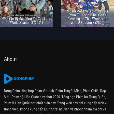
Mở Ra Một Thế Giới Tuyệt Vời
(Mùa 3) - Konosuba: God's
Thế Giới Bị Mất (Mùa 3) - The Lost
Blessing on This Wonderful
World Season 3 (2001)
World! Season 3 (2024)
About
Động Phim tổng hợp Phim Vietsub, Phim Thuyết Minh, Phim Chiếu Rạp
Mới . Phim bộ Hàn Quốc hay nhất 2026. Tổng hợp Phim bộ Trung Quốc,
Phim lẻ Hàn Quốc hot nhất hiện nay. Trang web này chỉ cung cấp dịch vụ
trang web, không cung cấp lưu trữ tài nguyên và không tham gia ghi và