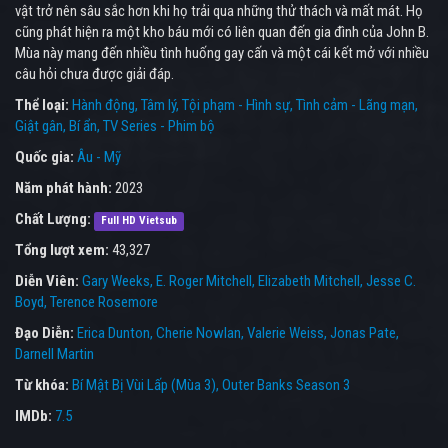
vật trở nên sâu sắc hơn khi họ trải qua những thử thách và mất mát. Họ
cũng phát hiện ra một kho báu mới có liên quan đến gia đình của John B.
Mùa này mang đến nhiều tình huống gay cấn và một cái kết mở với nhiều
câu hỏi chưa được giải đáp.
Thể loại:
Hành động
Tâm lý
Tội phạm - Hình sự
Tình cảm - Lãng mạn
Giật gân
Bí ẩn
TV Series - Phim bộ
Quốc gia:
Âu - Mỹ
Năm phát hành:
2023
Chất Lượng:
Full HD Vietsub
Tổng lượt xem:
43,327
Diễn Viên:
Gary Weeks
E. Roger Mitchell
Elizabeth Mitchell
Jesse C.
Boyd
Terence Rosemore
Đạo Diễn:
Erica Dunton
Cherie Nowlan
Valerie Weiss
Jonas Pate
Darnell Martin
Từ khóa:
Bí Mật Bị Vùi Lấp (Mùa 3)
,
Outer Banks Season 3
IMDb:
7.5