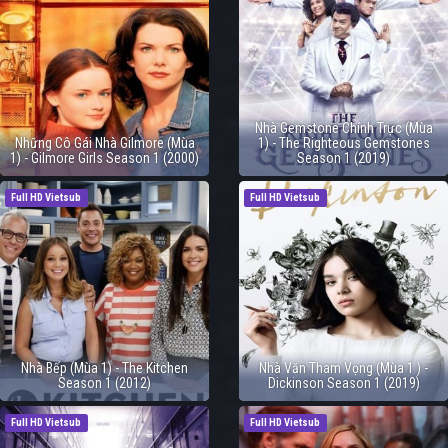
Nhà Gemstone Chính Trực (Mùa
Những Cô Gái Nhà Gilmore (Mùa
1) - The Righteous Gemstones
1) - Gilmore Girls Season 1 (2000)
Season 1 (2019)
Full HD Vietsub
Full HD Vietsub
Nhà Bếp (Mùa 1) - The Kitchen
Nhà Văn Tham Vọng (Mùa 1 ) -
Season 1 (2012)
Dickinson Season 1 (2019)
Full HD Vietsub
Full HD Vietsub