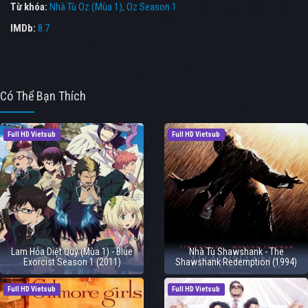
Từ khóa:
Nhà Tù Oz (Mùa 1)
,
Oz Season 1
IMDb:
8.7
Có Thể Bạn Thích
Full HD Vietsub
Full HD Vietsub
Lam Hỏa Diệt Quỷ (Mùa 1) - Blue
Nhà Tù Shawshank - The
Exorcist Season 1 (2011)
Shawshank Redemption (1994)
Full HD Vietsub
Full HD Vietsub