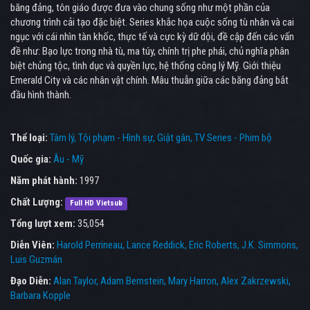
băng đảng, tôn giáo được đưa vào chung sống như một phần của
chương trình cải tạo đặc biệt. Series khắc họa cuộc sống tù nhân và cai
ngục với cái nhìn tàn khốc, thực tế và cực kỳ dữ dội, đề cập đến các vấn
đề như: Bạo lực trong nhà tù, ma túy, chính trị phe phái, chủ nghĩa phân
biệt chủng tộc, tình dục và quyền lực, hệ thống công lý Mỹ. Giới thiệu
Emerald City và các nhân vật chính. Mâu thuẫn giữa các băng đảng bắt
đầu hình thành.
Thể loại:
Tâm lý
Tội phạm - Hình sự
Giật gân
TV Series - Phim bộ
Quốc gia:
Âu - Mỹ
Năm phát hành:
1997
Chất Lượng:
Full HD Vietsub
Tổng lượt xem:
35,054
Diễn Viên:
Harold Perrineau
Lance Reddick
Eric Roberts
J.K. Simmons
Luis Guzmán
Đạo Diễn:
Alan Taylor
Adam Bernstein
Mary Harron
Alex Zakrzewski
Barbara Kopple