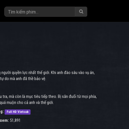
người quyền lực nhất thế giới. Khi anh đào sâu vào vụ án,
tự do mà anh đã thề bảo vệ.
tra, mà còn là mục tiêu tiếp theo. Bị săn đuổi từ mọi phía,
 quá muộn cho cả anh và thế giới.
g:
Full HD Vietsub
 xem:
51,891