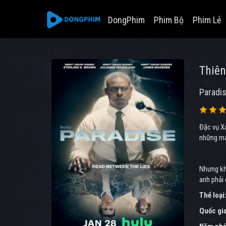
DongPhim
Phim Bộ
Phim Lẻ
Thiê
Paradi
Đặc vụ Xa
những ma
Nhưng khi
anh phải 
Thể loại
Quốc gi