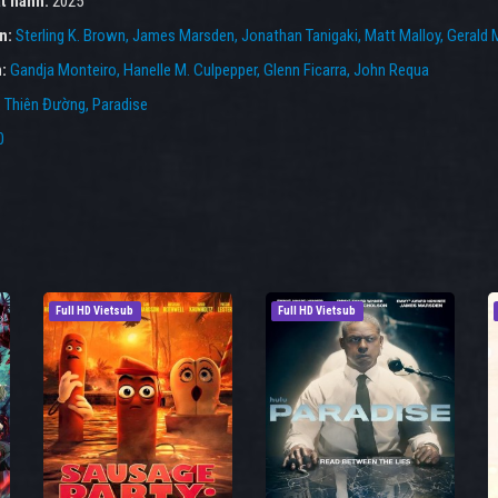
t hành:
2025
ên:
Sterling K. Brown
James Marsden
Jonathan Tanigaki
Matt Malloy
Gerald 
n:
Gandja Monteiro
Hanelle M. Culpepper
Glenn Ficarra
John Requa
:
Thiên Đường
,
Paradise
0
Full HD Vietsub
Full HD Vietsub