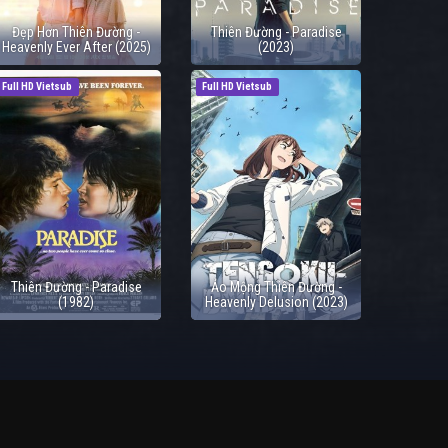
Đẹp Hơn Thiên Đường -
Thiên Đường - Paradise
Heavenly Ever After (2025)
(2023)
Full HD Vietsub
Full HD Vietsub
Thiên Đường - Paradise
Ảo Mộng Thiên Đường -
(1982)
Heavenly Delusion (2023)