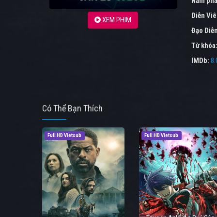
Năm phá
Diễn Vi
XEM PHIM
Đạo Diễ
Từ khóa
IMDb:
8.
Có Thể Bạn Thích
Full HD Vietsub
Full HD Vietsub