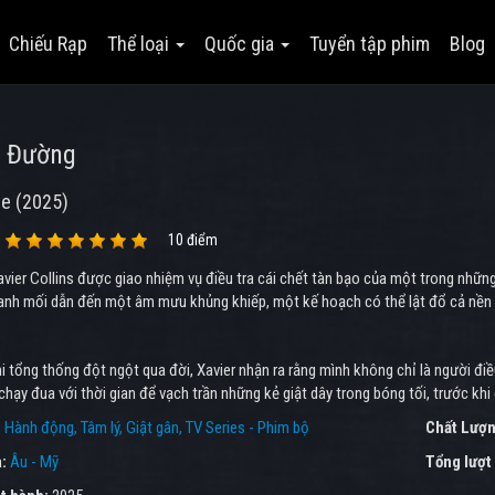
Chiếu Rạp
Thể loại
Quốc gia
Tuyển tập phim
Blog
n Đường
se (2025)
10 điểm
vier Collins được giao nhiệm vụ điều tra cái chết tàn bạo của một trong những 
nh mối dẫn đến một âm mưu khủng khiếp, một kế hoạch có thể lật đổ cả nền 
 tổng thống đột ngột qua đời, Xavier nhận ra rằng mình không chỉ là người điều 
chạy đua với thời gian để vạch trần những kẻ giật dây trong bóng tối, trước khi
:
Hành động
Tâm lý
Giật gân
TV Series - Phim bộ
Chất Lượn
a:
Âu - Mỹ
Tổng lượt