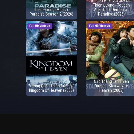
Tougen Anki: Ác Quỷ Của
Thiên Đường - Tougen
Thiên Đường (Mùa 2) -
Anki: Dark Demon of
Paradise Season 2 (2026)
Paradise (2025)
Full HD Vietsub
Full HD Vietsub
Nấc Thang Lên Thiên
Vương Quốc Thiên Đường -
Đường - Stairway To
Kingdom Of Heaven (2005)
Heaven (2003)