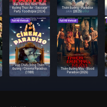
Đại Tiệc Xúc Xích: Thiên
Đường Thức Ăn - Sausage
Thiên Đường - Paradise
Party: Foodtopia (2024)
(2025)
Full HD Vietsub
Full HD Vietsub
Rạp Chiếu Bóng Thiên
Đường - Cinema Paradiso
Thiên Đường Máu - Blood
(1988)
Paradise (2026)