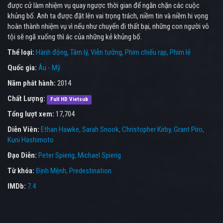
được cử làm nhiệm vụ quay ngược thời gian để ngăn chặn các cuộc
khủng bố. Anh ta được đặt lên vai trọng trách, niềm tin và niềm hi vọng
hoàn thành nhiệm vụ vì nếu như chuyến đi thất bại, những con người vô
tội sẽ ngã xuống thì ác của những kẻ khủng bố.
Thể loại:
Hành động
Tâm lý
Viễn tưởng
Phim chiếu rạp
Phim lẻ
Quốc gia:
Âu - Mỹ
Năm phát hành:
2014
Chất Lượng:
Full HD Vietsub
Tổng lượt xem:
17,704
Diễn Viên:
Ethan Hawke
Sarah Snook
Christopher Kirby
Grant Piro
Kuni Hashimoto
Đạo Diễn:
Peter Spierig
Michael Spierig
Từ khóa:
Định Mệnh
,
Predestination
IMDb:
7.4