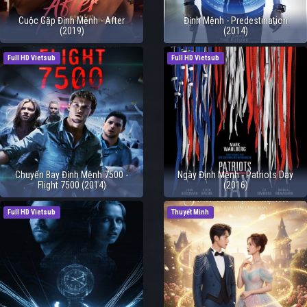
Cuộc Gặp Định Mệnh - After
Định Mệnh - Predestination
(2019)
(2014)
Full HD Vietsub
Full HD Vietsub
Chuyến Bay Định Mệnh 7500 -
Ngày Định Mệnh - Patriots Day
Flight 7500 (2014)
(2016)
Full HD Vietsub
Thuyết Minh