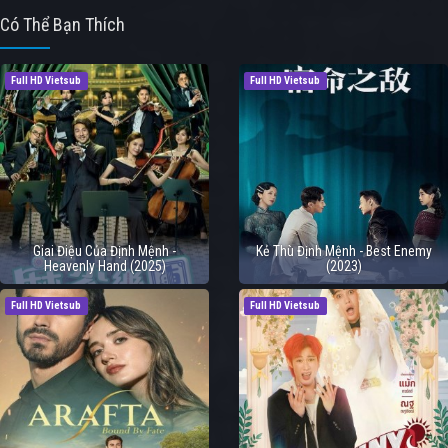
Có Thể Bạn Thích
Full HD Vietsub
Full HD Vietsub
Giai Điệu Của Định Mệnh -
Kẻ Thù Định Mệnh - Best Enemy
Heavenly Hand (2025)
(2023)
Full HD Vietsub
Full HD Vietsub