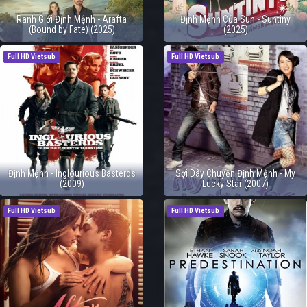
Ranh Giới Định Mệnh - Arafta
Định Mệnh Của Sun - Suntiny
(Bound by Fate) (2025)
(2025)
Full HD Vietsub
Full HD Vietsub
Định Mệnh - Inglourious Basterds
Sợi Dây Chuyền Định Mệnh - My
(2009)
Lucky Star (2007)
Full HD Vietsub
Full HD Vietsub