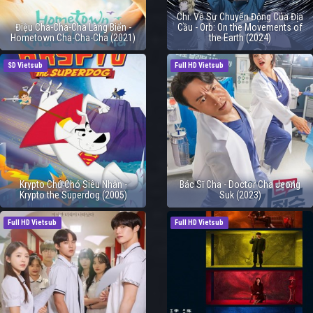
Chi: Về Sự Chuyển Động Của Địa
Điệu Cha-Cha-Cha Làng Biển -
Cầu - Orb: On the Movements of
Hometown Cha-Cha-Cha (2021)
the Earth (2024)
SD Vietsub
Full HD Vietsub
Krypto Chú Chó Siêu Nhân -
Bác Sĩ Cha - Doctor Cha Jeong
Krypto the Superdog (2005)
Suk (2023)
Full HD Vietsub
Full HD Vietsub