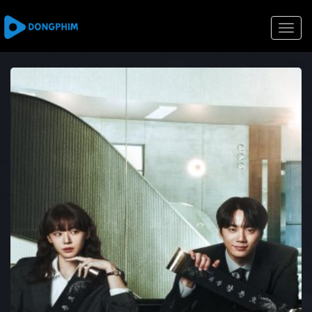
Toggle
naviga