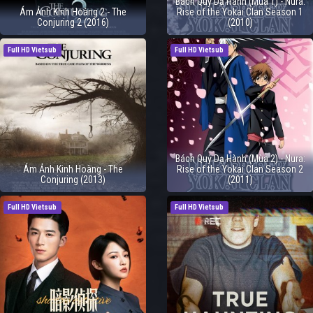
Bách Quỷ Dạ Hành (Mùa 1) - Nura:
Ám Ảnh Kinh Hoàng 2 - The
Rise of the Yokai Clan Season 1
Conjuring 2 (2016)
(2010)
Full HD Vietsub
Full HD Vietsub
Bách Quỷ Dạ Hành (Mùa 2) - Nura:
Ám Ảnh Kinh Hoàng - The
Rise of the Yokai Clan Season 2
Conjuring (2013)
(2011)
Full HD Vietsub
Full HD Vietsub