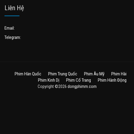
Liên Hệ
Email:
Telegram:
Phim Hàn Quốc
Phim Trung Quốc
Phim Âu Mỹ
Phim Hài
Phim Kinh Dị
Phim Cổ Trang
Phim Hành Động
Copyright ©2026
dongphimm.com