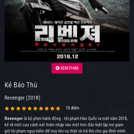
XEM PHIM
Kẻ Báo Thù
Revenger (2018)
10 điểm
Revenger
là bộ phim hành động - tội phạm Hàn Quốc ra mắt năm 2018,
kể về một cựu cảnh sát thâm nhập vào một hòn đảo biệt lập nơi giam
giữ tội phạm nguy hiểm để truy tìm sự thật và trả thù cho gia đình mình.