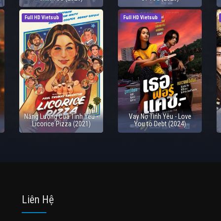
Full HD Vietsub
Full HD Vietsub
Năng Lượng Của Tình Yêu -
Vay Nợ Tình Yêu - Love
Licorice Pizza (2021)
You to Debt (2024)
Liên Hệ