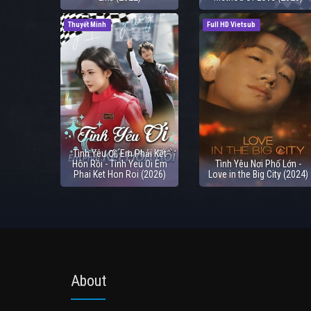
Thuyết Minh
Full HD Vietsub
Tình Yêu Ơi, Em Phải Kết
Hôn Rồi - Tinh Yeu Oi Em
Tình Yêu Nơi Phố Lớn -
Phai Ket Hon Roi (2026)
Love in the Big City (2024)
About