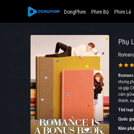
DongPhim
Phim Bộ
Phim Lẻ
Phụ L
Romanc
Romance
nhưng phả
và gặp Ch
cảm giữa
thành, sự
Thể loại
Quốc gi
Năm phá