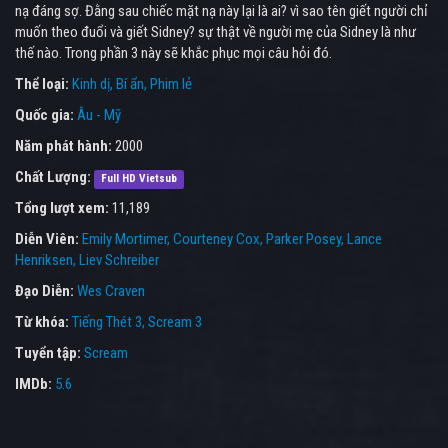
nạ đáng sợ. Đằng sau chiếc mặt nạ này lại là ai? vì sao tên giết người chỉ
muốn theo đuổi và giết Sidney? sự thật về người mẹ của Sidney là như
thế nào. Trong phần 3 này sẽ khắc phục mọi câu hỏi đó.
Thể loại:
Kinh dị
Bí ẩn
Phim lẻ
Quốc gia:
Âu - Mỹ
Năm phát hành:
2000
Chất Lượng:
Full HD Vietsub
Tổng lượt xem:
11,189
Diễn Viên:
Emily Mortimer
Courteney Cox
Parker Posey
Lance
Henriksen
Liev Schreiber
Đạo Diễn:
Wes Craven
Từ khóa:
Tiếng Thét 3
,
Scream 3
Tuyển tập:
Scream
IMDb:
5.6