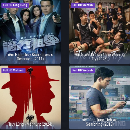
Full HD Lồng Tiếng
Full HD Vietsub
Tiềm Hành Truy Kích - Lives of
Đội Tuyển Kì Tích - The Winning
Omission (2011)
Try (2025)
Full HD Vietsub
Full HD Vietsub
Truy Lùng Tung Tích Ảo -
Truy Lùng - Manhunt (2024)
Searching (2018)