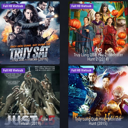
Full HD Vietsub
Full HD Vietsub
Truy Lùng Quái Yêu 2 - Monster
Truy Sát - Tracer (2016)
Hunt 2 (2018)
Full HD Vietsub
Full HD Vietsub
Truy Lùng Ông Trùm - Law of
Truy Lùng Quái Yêu - Monster
Tehran (2019)
Hunt (2015)