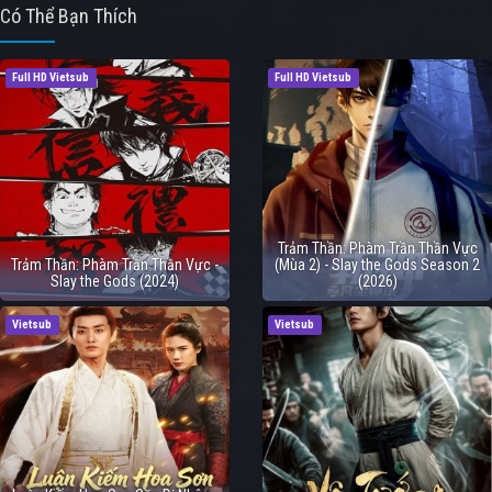
Có Thể Bạn Thích
Full HD Vietsub
Full HD Vietsub
Trảm Thần: Phàm Trần Thần Vực
Trảm Thần: Phàm Trần Thần Vực -
(Mùa 2) - Slay the Gods Season 2
Slay the Gods (2024)
(2026)
Vietsub
Vietsub