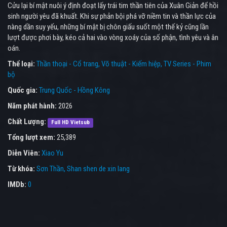
Cửu lại bí mật nuôi ý định đoạt lấy trái tim thần tiên của Xuân Giản để hồi
sinh người yêu đã khuất. Khi sự phản bội phá vỡ niềm tin và thần lực của
nàng dần suy yếu, những bí mật bị chôn giấu suốt một thế kỷ cũng lần
lượt được phơi bày, kéo cả hai vào vòng xoáy của số phận, tình yêu và ân
oán.
Thể loại:
Thần thoại - Cổ trang
Võ thuật - Kiếm hiệp
TV Series - Phim
bộ
Quốc gia:
Trung Quốc - Hồng Kông
Năm phát hành:
2026
Chất Lượng:
Full HD Vietsub
Tổng lượt xem:
25,389
Diễn Viên:
Xiao Yu
Từ khóa:
Sơn Thần
,
Shan shen de xin lang
IMDb:
0