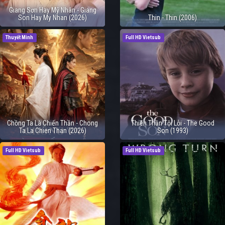
Giang Sơn Hay Mỹ Nhân - Giang
Son Hay My Nhan (2026)
Thin - Thin (2006)
Thuyết Minh
Full HD Vietsub
Chồng Ta Là Chiến Thần - Chong
Thiên Thần Tội Lỗi - The Good
Ta La Chien Than (2026)
Son (1993)
Full HD Vietsub
Full HD Vietsub