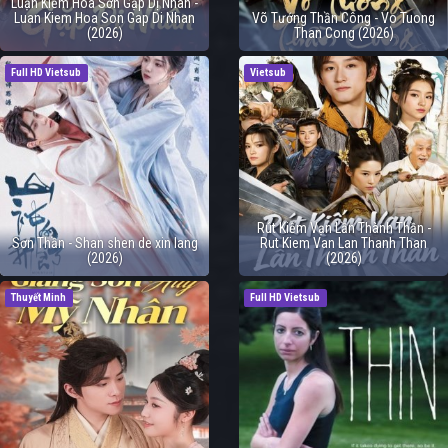
Luận Kiếm Hoa Sơn Gặp Dị Nhân -
Luan Kiem Hoa Son Gap Di Nhan
Võ Tướng Thần Công - Vo Tuong
(2026)
Than Cong (2026)
Full HD Vietsub
Vietsub
Rút Kiếm Vạn Lần Thành Thần -
Sơn Thần - Shan shen de xin lang
Rut Kiem Van Lan Thanh Than
(2026)
(2026)
Thuyết Minh
Full HD Vietsub