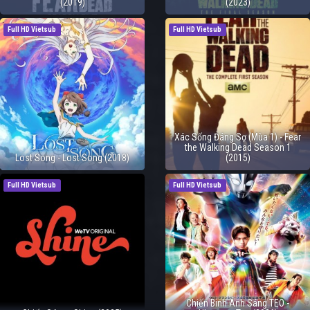
(2019)
(2023)
Full HD Vietsub
Full HD Vietsub
Xác Sống Đáng Sợ (Mùa 1) - Fear
the Walking Dead Season 1
Lost Song - Lost Song (2018)
(2015)
Full HD Vietsub
Full HD Vietsub
Chiến Binh Ánh Sáng TEO -