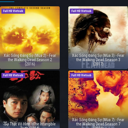
Full HD Vietsub
Full HD Vietsub
Xác Sống Đáng Sợ (Mùa 2) - Fear
Xác Sống Đáng Sợ (Mùa 3) - Fear
the Walking Dead Season 2
the Walking Dead Season 3
(2016)
(2017)
Full HD Vietsub
Full HD Vietsub
Xác Sống Đáng Sợ (Mùa 7) - Fear
Sự Thật Vô Hình - The Intangible
the Walking Dead Season 7