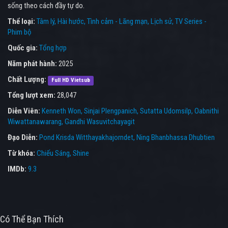
sống theo cách đầy tự do.
Thể loại:
Tâm lý
Hài hước
Tình cảm - Lãng mạn
Lịch sử
TV Series -
Phim bộ
Quốc gia:
Tổng hợp
Năm phát hành:
2025
Chất Lượng:
Full HD Vietsub
Tổng lượt xem:
28,047
Diễn Viên:
Kenneth Won
Sinjai Plengpanich
Sutatta Udomsilp
Oabnithi
Wiwattanawarang
Gandhi Wasuvitchayagit
Đạo Diễn:
Pond Krisda Witthayakhajorndet
Ning Bhanbhassa Dhubtien
Từ khóa:
Chiếu Sáng
,
Shine
IMDb:
9.3
Có Thể Bạn Thích