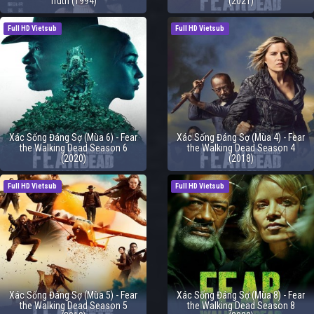
Truth (1994)
(2021)
Full HD Vietsub
Full HD Vietsub
Xác Sống Đáng Sợ (Mùa 6) - Fear
Xác Sống Đáng Sợ (Mùa 4) - Fear
the Walking Dead Season 6
the Walking Dead Season 4
(2020)
(2018)
Full HD Vietsub
Full HD Vietsub
Xác Sống Đáng Sợ (Mùa 5) - Fear
Xác Sống Đáng Sợ (Mùa 8) - Fear
the Walking Dead Season 5
the Walking Dead Season 8