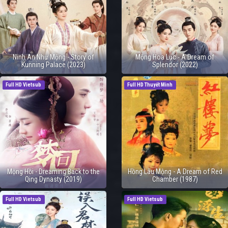
Ninh An Như Mộng - Story of
Mộng Hoa Lục - A Dream of
Kunning Palace (2023)
Splendor (2022)
Full HD Vietsub
Full HD Thuyết Minh
Mộng Hồi - Dreaming Back to the
Hồng Lâu Mộng - A Dream of Red
Qing Dynasty (2019)
Chamber (1987)
Full HD Vietsub
Full HD Vietsub