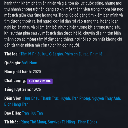
hành trình khám phá thiên nhiên và giải tỏa áp lực cuộc sống, nhưng mọi
thứ nhanh chóng trở nên đáng sợ khi một thành viên trong nhóm bất ngờ
mất tích giữa khu rừng hoang vu. Trong lúc cố gắng tìm kiếm bạn mình và
tìm đường thoát ra, hai người còn lại dần rơi vào trạng thái hoảng loạn,
nghi kỵ lẫn nhau và bị ám ảnh bởi những hiện tượng kỳ lạ trong rừng sâu.
Khi sự thật phía sau vụ mất tích dần được hé lộ, chuyến đi sinh tồn biến
thành cơn ác mộng tâm lý đầy căng thẳng, nơi nỗi sợ lớn nhất không chỉ
đến từ thiên nhiên mà còn từ chính con người.
Thể loại:
Tâm lý
Phiêu lưu
Giật gân
Phim chiếu rạp
Phim lẻ
Quốc gia:
Việt Nam
Năm phát hành:
2020
Chất Lượng:
Full HD Vietsub
Tổng lượt xem:
1,926
Diễn Viên:
Huu Chau
Thanh Truc Huynh
Tran Phong
Nguyen Thuy Anh
Bich Hang Tran
Đạo Diễn:
Tran Huu Tan
Từ khóa:
Rừng Thế Mạng
,
Survive (Tà Năng - Phan Dũng)