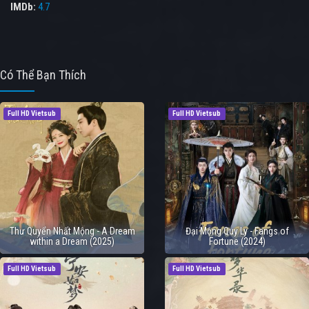
IMDb:
4.7
Có Thể Bạn Thích
Full HD Vietsub
Full HD Vietsub
Thư Quyển Nhất Mộng - A Dream
Đại Mộng Quy Ly - Fangs of
within a Dream (2025)
Fortune (2024)
Full HD Vietsub
Full HD Vietsub