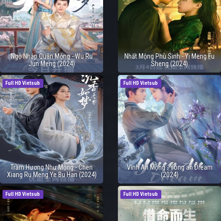
Ngộ Nhập Quân Mộng - Wu Ru
Nhất Mộng Phù Sinh - Yi Meng Fu
Jun Meng (2024)
Sheng (2024)
Full HD Vietsub
Full HD Vietsub
Trầm Hương Như Mộng - Chen
Vĩnh An Mộng - Yong an Dream
Xiang Ru Meng Ye Bu Han (2024)
(2024)
Full HD Vietsub
Full HD Vietsub