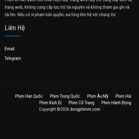
trang web, không cung cấp lưu trữ tài nguyên và không tham gia ghi và
tải lên. Nếu có vi phạm bản quyền, vui lòng liên hệ với chúng tôi.
Liên Hệ
Email:
Telegram:
Phim Hàn Quốc
Phim Trung Quốc
Phim Âu Mỹ
Phim Hài
Phim Kinh Dị
Phim Cổ Trang
Phim Hành Động
Copyright ©2026
dongphimm.com