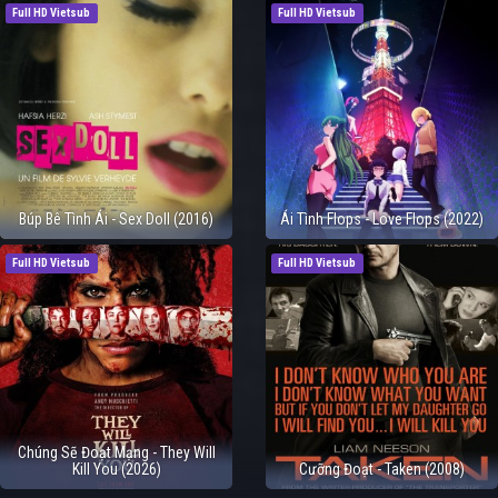
Full HD Vietsub
Full HD Vietsub
Búp Bê Tình Ái - Sex Doll (2016)
Ái Tình Flops - Love Flops (2022)
Full HD Vietsub
Full HD Vietsub
Chúng Sẽ Đoạt Mạng - They Will
Kill You (2026)
Cưỡng Đoạt - Taken (2008)