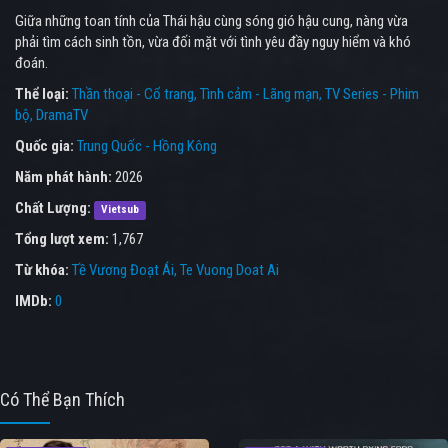
Giữa những toan tính của Thái hậu cùng sóng gió hậu cung, nàng vừa
phải tìm cách sinh tồn, vừa đối mặt với tình yêu đầy nguy hiểm và khó
đoán.
Thể loại:
Thần thoại - Cổ trang
Tình cảm - Lãng mạn
TV Series - Phim
bộ
DramaTV
Quốc gia:
Trung Quốc - Hồng Kông
Năm phát hành:
2026
Chất Lượng:
Vietsub
Tổng lượt xem:
1,767
Từ khóa:
Tề Vương Đoạt Ái
,
Te Vuong Doat Ai
IMDb:
0
Có Thể Bạn Thích