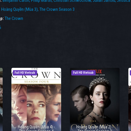
n:
Benjamin Caron
Philip Martin
Christian Schwochow
Julian Jarrold
Jessica
:
Hoàng Quyền (Mùa 3)
,
The Crown Season 3
p:
The Crown
6
Full HD Vietsub
Full HD Vietsub
Hoàng Quyền (Mùa 4) -
Hoàng Quyền (Mùa 2) -