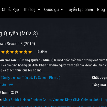
Chiếu Rạp
Thể loại
Quốc gia
Tuyển tập phim
Blog
g Quyền (Mùa 3)
own Season 3 (2019)
10 điểm
wn Season 3 (Hoàng Quyền - Mùa 3)
là một phần tiếp theo trong loạt phim
 II và gia đình hoàng gia Anh. Phần này đưa người xem đến giai đoạn đầu tiên c
ng và thách thức của Nữ hoàng.
:
Tâm lý
Lịch sử
Tiểu sử
TV Series - Phim bộ
Chất Lượn
a:
Âu - Mỹ
Tổng lượt
t hành:
2019
ên:
Matt Smith
Helena Bonham Carter
Vanessa Kirby
Olivia Colman
John Lit