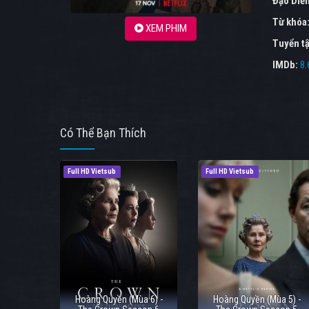
Đạo Diễ
Từ khóa
XEM PHIM
Tuyển tậ
IMDb:
8.
Có Thể Bạn Thích
Full HD Vietsub
Full HD Vietsub
Hoàng Quyền (Mùa 6) -
Hoàng Quyền (Mùa 5) -