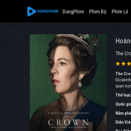
DongPhim
Phim Bộ
Phim Lẻ
Hoàn
The Cr
The Cro
Elizabeth
quan trọ
Thể loại
Quốc gi
Năm phá
Diễn Vi