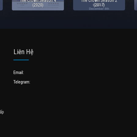
The Crown Season 4
The Crown Season 2
(2020)
(2017)
Liên Hệ
Email:
Telegram:
cấp