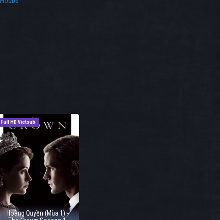
 Hobbs
Full HD Vietsub
Hoàng Quyền (Mùa 1) -