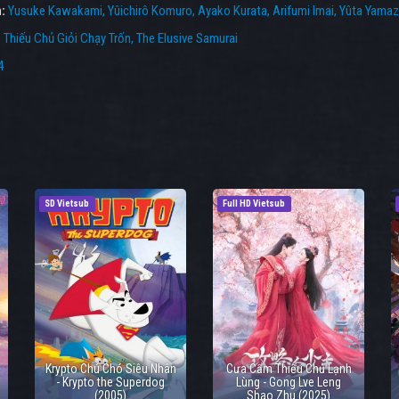
n:
Yusuke Kawakami
Yûichirô Komuro
Ayako Kurata
Arifumi Imai
Yûta Yamaz
:
Thiếu Chủ Giỏi Chạy Trốn
,
The Elusive Samurai
4
SD Vietsub
Full HD Vietsub
Krypto Chú Chó Siêu Nhân
Cưa Cẩm Thiếu Chủ Lạnh
- Krypto the Superdog
Lùng - Gong Lve Leng
(2005)
Shao Zhu (2025)