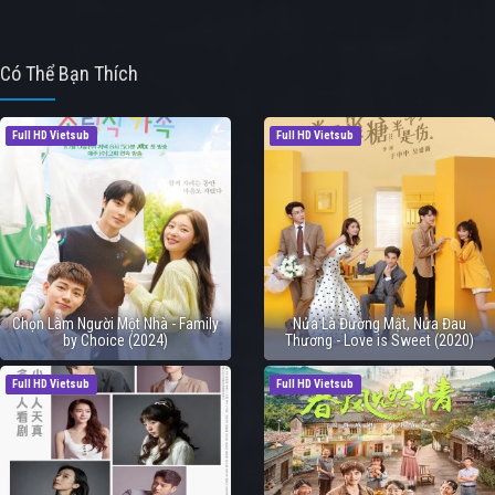
Có Thể Bạn Thích
Full HD Vietsub
Full HD Vietsub
Chọn Làm Người Một Nhà - Family
Nửa Là Đường Mật, Nửa Đau
by Choice (2024)
Thương - Love is Sweet (2020)
Full HD Vietsub
Full HD Vietsub