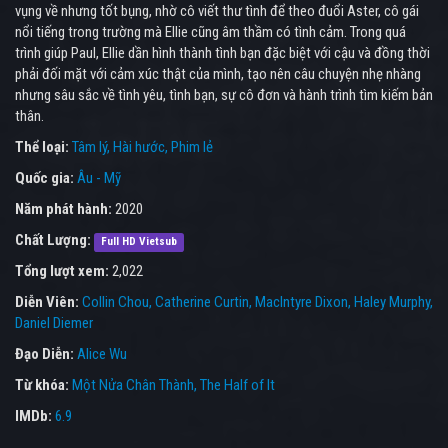
vụng về nhưng tốt bụng, nhờ cô viết thư tình để theo đuổi Aster, cô gái
nổi tiếng trong trường mà Ellie cũng âm thầm có tình cảm. Trong quá
trình giúp Paul, Ellie dần hình thành tình bạn đặc biệt với cậu và đồng thời
phải đối mặt với cảm xúc thật của mình, tạo nên câu chuyện nhẹ nhàng
nhưng sâu sắc về tình yêu, tình bạn, sự cô đơn và hành trình tìm kiếm bản
thân.
Thể loại:
Tâm lý
Hài hước
Phim lẻ
Quốc gia:
Âu - Mỹ
Năm phát hành:
2020
Chất Lượng:
Full HD Vietsub
Tổng lượt xem:
2,022
Diễn Viên:
Collin Chou
Catherine Curtin
MacIntyre Dixon
Haley Murphy
Daniel Diemer
Đạo Diễn:
Alice Wu
Từ khóa:
Một Nửa Chân Thành
,
The Half of It
IMDb:
6.9