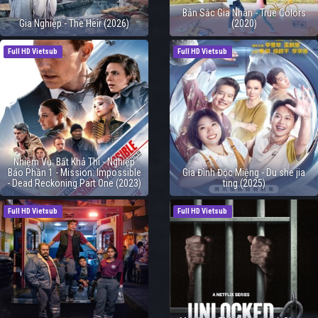
Bản Sắc Gia Nhân - True Colors
Gia Nghiệp - The Heir (2026)
(2020)
Full HD Vietsub
Full HD Vietsub
Nhiệm Vụ: Bất Khả Thi - Nghiệp
Báo Phần 1 - Mission: Impossible
Gia Đình Độc Miệng - Du she jia
- Dead Reckoning Part One (2023)
ting (2025)
Full HD Vietsub
Full HD Vietsub