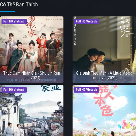
Có Thể Bạn Thích
Full HD Vietsub
Full HD Vietsub
Thục Cẩm Nhân Gia - Shu Jin Ren
Gia Đình Tiểu Mẫn - A Little Mood
Jia (2024)
for Love (2021)
Full HD Vietsub
Full HD Vietsub