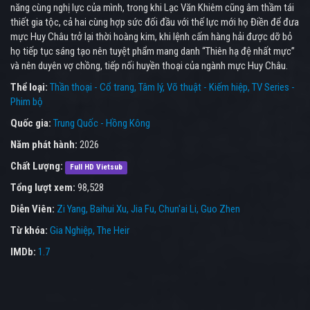
năng cùng nghị lực của mình, trong khi Lạc Văn Khiêm cũng âm thầm tái
thiết gia tộc, cả hai cùng hợp sức đối đầu với thế lực mới họ Điền để đưa
mực Huy Châu trở lại thời hoàng kim, khi lệnh cấm hàng hải được dỡ bỏ
họ tiếp tục sáng tạo nên tuyệt phẩm mang danh “Thiên hạ đệ nhất mực”
và nên duyên vợ chồng, tiếp nối huyền thoại của ngành mực Huy Châu.
Thể loại:
Thần thoại - Cổ trang
Tâm lý
Võ thuật - Kiếm hiệp
TV Series -
Phim bộ
Quốc gia:
Trung Quốc - Hồng Kông
Năm phát hành:
2026
Chất Lượng:
Full HD Vietsub
Tổng lượt xem:
98,528
Diễn Viên:
Zi Yang
Baihui Xu
Jia Fu
Chun'ai Li
Guo Zhen
Từ khóa:
Gia Nghiệp
,
The Heir
IMDb:
1.7