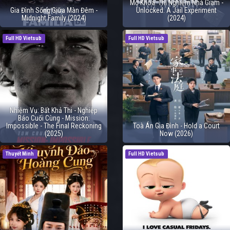
Mở Khóa: Thí Nghiệm Nhà Giam -
Gia Đình Sống Giữa Màn Đêm -
Unlocked: A Jail Experiment
Midnight Family (2024)
(2024)
Full HD Vietsub
Full HD Vietsub
Nhiệm Vụ: Bất Khả Thi - Nghiệp
Báo Cuối Cùng - Mission:
Impossible - The Final Reckoning
Toà Án Gia Đình - Hold a Court
(2025)
Now (2026)
Thuyết Minh
Full HD Vietsub