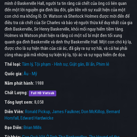
mình ở Baskerville Hall, người ta tin rằng cái chết của ông có liên quan
đến một lời nguyền gia đình lâu đời, gắn liền với sự xuất hiện của một
con chó ma khổng lồ. Dr. Watson và Sherlock Holmes được mời đến để
điều tra cái chết của Sir Charles và bảo vệ người thừa kế duy nhất của gia
đình Baskerville, Sir Henry Baskerville, khỏi mối nguy hiểm tiềm tàng.
Holmes và Watson phát hiện ra rằng có một số bí mật đen tối xung
quanh gia đình Baskerville và dinh thự Baskerville Hall. Một con chó kỳ lạ,
được cho là sự hiện thân của cái ác, đã gây ra sự sợ hãi, và cả hai phải
cùng nhau giải mã những sự kiện kỳ lạ, tội ác và sự nguy hiểm đe dọa.
Thể loại:
Tâm lý
Tội phạm - Hình sự
Giật gân
Bí ẩn
Phim lẻ
Quốc gia:
Âu - Mỹ
Năm phát hành:
1988
Chất Lượng:
Full HD Vietsub
Tổng lượt xem:
8,058
Diễn Viên:
Ronald Pickup
James Faulkner
Don McKillop
Bernard
Horsfall
Edward Hardwicke
Đạo Diễn:
Brian Mills