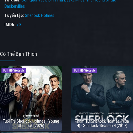
Từ khóa:
Con Quái Vật Ở Dinh Thự Baskervilles
,
The Hound of the
Baskervilles
Tuyển tập:
Sherlock Holmes
IMDb:
7.8
Có Thể Bạn Thích
Full HD Vietsub
Full HD Vietsub
Tuổi Trẻ Sherlock Holmes - Young
Thám Tử Sherlock Holmes (Mùa
Sherlock (2026)
4) - Sherlock: Season 4 (2017)