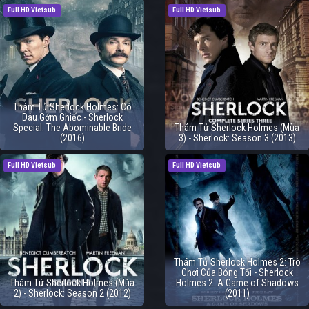
Full HD Vietsub
Full HD Vietsub
Thám Tử Sherlock Holmes: Cô
Dâu Gớm Ghiếc - Sherlock
Special: The Abominable Bride
Thám Tử Sherlock Holmes (Mùa
(2016)
3) - Sherlock: Season 3 (2013)
Full HD Vietsub
Full HD Vietsub
Thám Tử Sherlock Holmes 2: Trò
Chơi Của Bóng Tối - Sherlock
Thám Tử Sherlock Holmes (Mùa
Holmes 2: A Game of Shadows
2) - Sherlock: Season 2 (2012)
(2011)