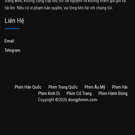
trang web, không cung cấp lưu trữ tài nguyên và không tham gia ghi và
tải lên. Nếu có vi phạm bản quyền, vui lòng liên hệ với chúng tôi.
Liên Hệ
Email:
Telegram:
Phim Hàn Quốc
Phim Trung Quốc
Phim Âu Mỹ
Phim Hài
Phim Kinh Dị
Phim Cổ Trang
Phim Hành Động
Copyright ©2026
dongphimm.com