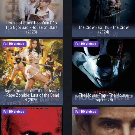
House of Stars: Học Viện Đào
Tạo Ngôi Sao - House of Stars
The Crow Báo Thù - The Crow
(2023)
(2024)
Full HD Vietsub
Full HD Vietsub
Rape Zombie: Lust of the Dead 4
- Rape Zombie: Lust of the Dead
The Mouse Trap - The Mouse
4 (2026)
Trap (2024)
Full HD Vietsub
Full HD Vietsub