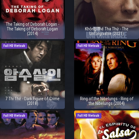
The Taking of Deborah Logan -
The Taking of Deborah Logan
Không Thể Tha Thứ - The
(2014)
Unforgivable (2021)
Full HD Vietsub
Full HD Vietsub
7 Thi Thể - Dark Figure of Crime
Ring of the Nibelungs - Ring of
(2018)
the Nibelungs (2004)
Full HD Vietsub
Full HD Vietsub