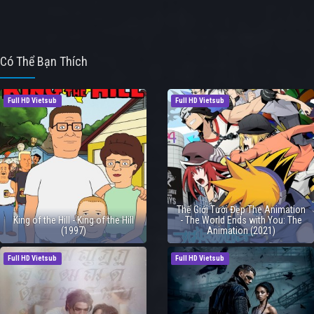
Có Thể Bạn Thích
Full HD Vietsub
Full HD Vietsub
Thế Giới Tươi Đẹp The Animation
King of the Hill - King of the Hill
- The World Ends with You: The
(1997)
Animation (2021)
Full HD Vietsub
Full HD Vietsub