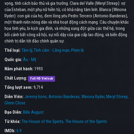
vọng, tính cách bảo thủ và gia trưởng. Clara del Valle (Meryl Streep): vợ
của Esteban, một phụ nữ hiền từ, có khả năng tâm linh. Blanca (Winona
Ryder): con gái của họ, đem lòng yêu Pedro Tercero (Antonio Banderas),
một thanh niên nông dân và nhà hoạt động cách mạng. Câu chuyện khắc
họa tình yêu, bi kịch gia đình, và những xung đột giữa các thế hệ, trong
bối cảnh bất công xã hội, sự nổi dậy của giai cấp lao động, và biến động
chính trị dẫn tới đảo chính quân sự.
Thể loại:
Tâm lý
Tình cảm - Lãng mạn
Phim lẻ
Quốc gia:
Âu - Mỹ
Năm phát hành:
1993
Chất Lượng:
Full HD Vietsub
Tổng lượt xem:
9,714
Diễn Viên:
Jeremy Irons
Antonio Banderas
Winona Ryder
Meryl Streep
Glenn Close
Đạo Diễn:
Bille August
Từ khóa:
The House of the Spirits
,
The House of the Spirits
IMDb:
6.9