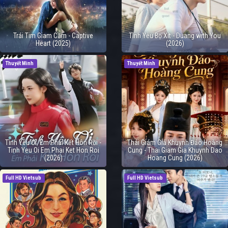
Trái Tim Giam Cầm - Captive
Tình Yêu Bọ Xít - Duang with You
Heart (2025)
(2026)
Thuyết Minh
Thuyết Minh
Tình Yêu Ơi, Em Phải Kết Hôn Rồi -
Thái Giám Giả Khuynh Đảo Hoàng
Tinh Yeu Oi Em Phai Ket Hon Roi
Cung - Thai Giam Gia Khuynh Dao
(2026)
Hoang Cung (2026)
Full HD Vietsub
Full HD Vietsub