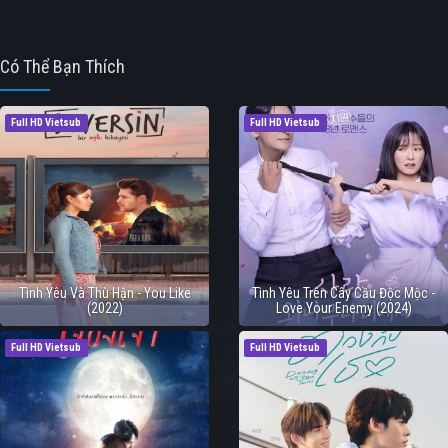
Có Thể Bạn Thích
Full HD Vietsub
Full HD Vietsub
Tình Yêu Và Thù Hận - You Like
Tình Yêu Trên Cây Cầu Độc Mộc -
(2022)
Love Your Enemy (2024)
Full HD Vietsub
Full HD Vietsub