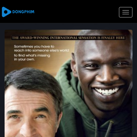
Toggle
naviga