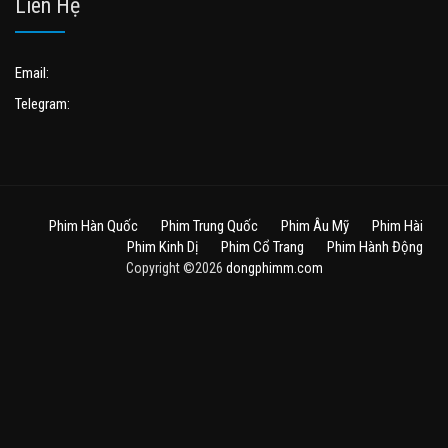
Liên Hệ
Email:
Telegram:
Phim Hàn Quốc
Phim Trung Quốc
Phim Âu Mỹ
Phim Hài
Phim Kinh Dị
Phim Cổ Trang
Phim Hành Động
Copyright ©2026
dongphimm.com