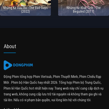
Những Kẻ Xấu Xa - The Bad Guys
Những Kẻ Khát Tình - The
(2022)
Beguiled (2017)
About
Động Phim tổng hợp Phim Vietsub, Phim Thuyết Minh, Phim Chiếu Rạp
Mới . Phim bộ Hàn Quốc hay nhất 2026. Tổng hợp Phim bộ Trung Quốc,
Phim lẻ Hàn Quốc hot nhất hiện nay. Trang web này chỉ cung cấp dịch vụ
trang web, không cung cấp lưu trữ tài nguyên và không tham gia ghi và
tải lên. Nếu có vi phạm bản quyền, vui lòng liên hệ với chúng tôi.