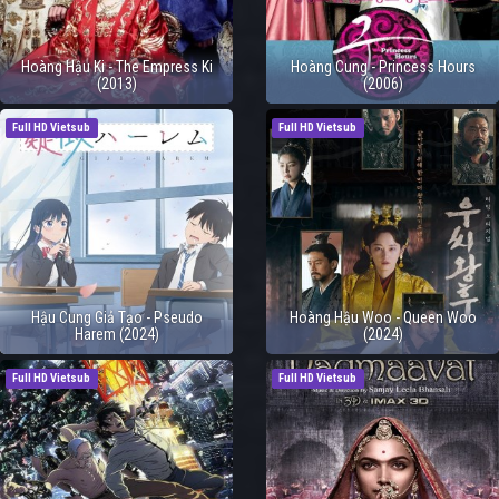
Hoàng Hậu Ki - The Empress Ki
Hoàng Cung - Princess Hours
(2013)
(2006)
Full HD Vietsub
Full HD Vietsub
Hậu Cung Giả Tạo - Pseudo
Hoàng Hậu Woo - Queen Woo
Harem (2024)
(2024)
Full HD Vietsub
Full HD Vietsub