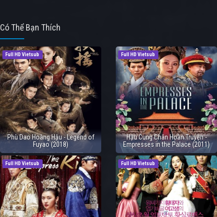
Có Thể Bạn Thích
Full HD Vietsub
Full HD Vietsub
Phù Dao Hoàng Hậu - Legend of
Hậu Cung Chân Hoàn Truyện -
Fuyao (2018)
Empresses in the Palace (2011)
Full HD Vietsub
Full HD Vietsub