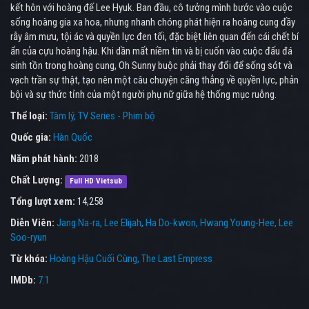
kết hôn với hoàng đế Lee Hyuk. Ban đầu, cô tưởng mình bước vào cuộc
sống hoàng gia xa hoa, nhưng nhanh chóng phát hiện ra hoàng cung đầy
rẫy âm mưu, tội ác và quyền lực đen tối, đặc biệt liên quan đến cái chết bí
ẩn của cựu hoàng hậu. Khi dần mất niềm tin và bị cuốn vào cuộc đấu đá
sinh tồn trong hoàng cung, Oh Sunny buộc phải thay đổi để sống sót và
vạch trần sự thật, tạo nên một câu chuyện căng thẳng về quyền lực, phản
bội và sự thức tỉnh của một người phụ nữ giữa hệ thống mục ruỗng.
Thể loại:
Tâm lý
TV Series - Phim bộ
Quốc gia:
Hàn Quốc
Năm phát hành:
2018
Chất Lượng:
Full HD Vietsub
Tổng lượt xem:
14,258
Diễn Viên:
Jang Na-ra
Lee Elijah
Ha Do-kwon
Hwang Young-Hee
Lee
Soo-ryun
Từ khóa:
Hoàng Hậu Cuối Cùng
,
The Last Empress
IMDb:
7.1