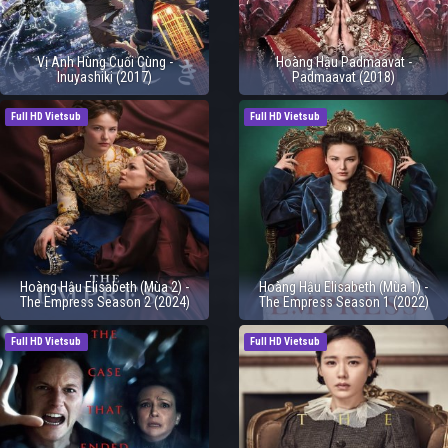
Vị Anh Hùng Cuối Cùng -
Hoàng Hậu Padmaavat -
Inuyashiki (2017)
Padmaavat (2018)
Full HD Vietsub
Full HD Vietsub
Hoàng Hậu Elisabeth (Mùa 2) -
Hoàng Hậu Elisabeth (Mùa 1) -
The Empress Season 2 (2024)
The Empress Season 1 (2022)
Full HD Vietsub
Full HD Vietsub