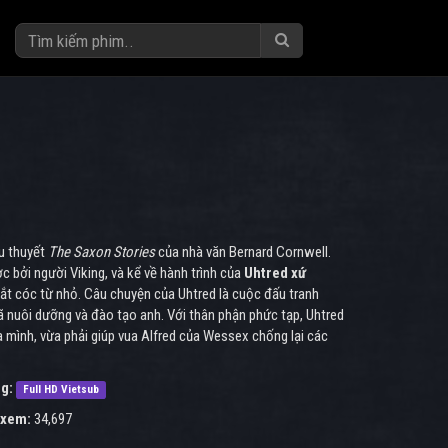
u thuyết
The Saxon Stories
của nhà văn Bernard Cornwell.
 bởi người Viking, và kể về hành trình của
Uhtred xứ
bắt cóc từ nhỏ. Câu chuyện của Uhtred là cuộc đấu tranh
ã nuôi dưỡng và đào tạo anh. Với thân phận phức tạp, Uhtred
a mình, vừa phải giúp vua Alfred của Wessex chống lại các
g:
Full HD Vietsub
 xem:
34,697