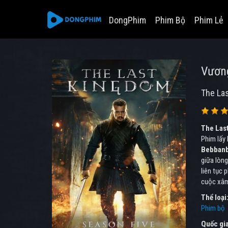
DongPhim
Phim Bộ
Phim Lẻ
Vương
The La
The Las
Phim lấy 
Bebban
giữa lòng
liên tục 
cuộc xâm
Thể loại
Phim bộ
Quốc gi