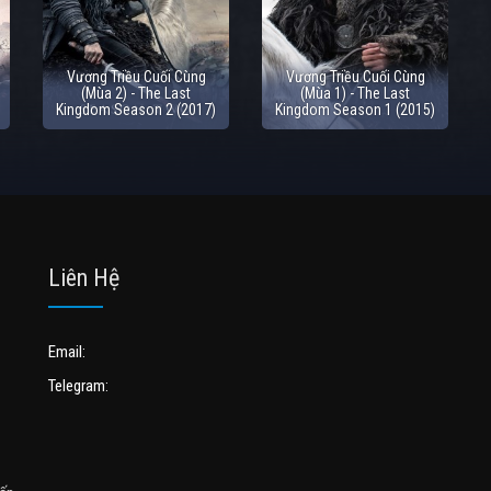
Vương Triều Cuối Cùng
Vương Triều Cuối Cùng
(Mùa 2) - The Last
(Mùa 1) - The Last
Kingdom Season 2 (2017)
Kingdom Season 1 (2015)
Liên Hệ
Email:
Telegram: