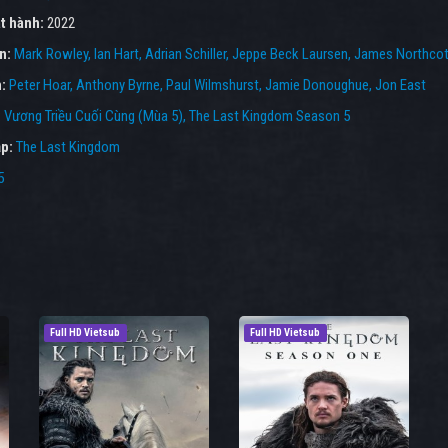
t hành:
2022
ên:
Mark Rowley
Ian Hart
Adrian Schiller
Jeppe Beck Laursen
James Northco
n:
Peter Hoar
Anthony Byrne
Paul Wilmshurst
Jamie Donoughue
Jon East
:
Vương Triều Cuối Cùng (Mùa 5)
,
The Last Kingdom Season 5
p:
The Last Kingdom
5
Full HD Vietsub
Full HD Vietsub