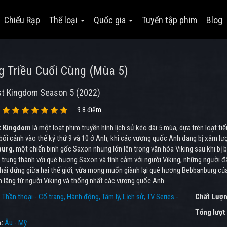
Chiếu Rạp
Thể loại
Quốc gia
Tuyển tập phim
Blog
 Triều Cuối Cùng (Mùa 5)
st Kingdom Season 5 (2022)
9.8 điểm
t Kingdom
là một loạt phim truyền hình lịch sử kéo dài 5 mùa, dựa trên loạt tiể
bối cảnh vào thế kỷ thứ 9 và 10 ở Anh, khi các vương quốc Anh đang bị xâm lược
burg
, một chiến binh gốc Saxon nhưng lớn lên trong văn hóa Viking sau khi bị 
 trung thành với quê hương Saxon và tình cảm với người Viking, những người đ
phải đứng giữa hai thế giới, vừa mong muốn giành lại quê hương Bebbanburg củ
 lăng từ người Viking và thống nhất các vương quốc Anh.
:
Thần thoại - Cổ trang
Hành động
Tâm lý
Lịch sử
TV Series -
Chất Lượn
Tổng lượt
a:
Âu - Mỹ