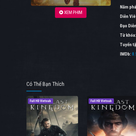
Năm phá
XEM PHIM
Diễn Vi
Đạo Diễ
Từ khóa
Tuyển tậ
IMDb:
8.
Có Thể Bạn Thích
Full HD Vietsub
Full HD Vietsub