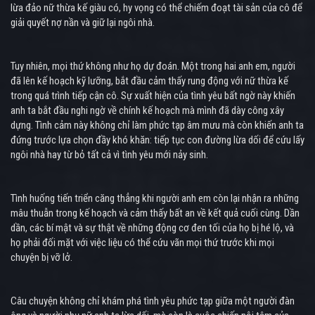
lừa đảo nữ thừa kế giàu có, hy vọng có thể chiếm đoạt tài sản của cô để
giải quyết nợ nần và giữ lại ngôi nhà.
Tuy nhiên, mọi thứ không như họ dự đoán. Một trong hai anh em, người
đã lên kế hoạch kỹ lưỡng, bắt đầu cảm thấy rung động với nữ thừa kế
trong quá trình tiếp cận cô. Sự xuất hiện của tình yêu bất ngờ này khiến
anh ta bắt đầu nghi ngờ về chính kế hoạch mà mình đã dày công xây
dựng. Tình cảm này không chỉ làm phức tạp âm mưu mà còn khiến anh ta
đứng trước lựa chọn đầy khó khăn: tiếp tục con đường lừa dối để cứu lấy
ngôi nhà hay từ bỏ tất cả vì tình yêu mới nảy sinh.
Tình huống tiến triển căng thẳng khi người anh em còn lại nhận ra những
mâu thuẫn trong kế hoạch và cảm thấy bất an về kết quả cuối cùng. Dần
dần, các bí mật và sự thật về những động cơ đen tối của họ bị hé lộ, và
họ phải đối mặt với việc liệu có thể cứu vãn mọi thứ trước khi mọi
chuyện bị vỡ lở.
Câu chuyện không chỉ khám phá tình yêu phức tạp giữa một người đàn