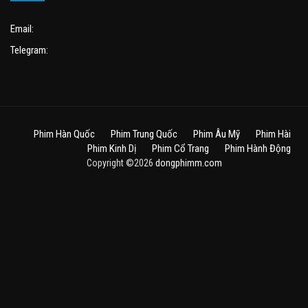
Email:
Telegram:
Phim Hàn Quốc
Phim Trung Quốc
Phim Âu Mỹ
Phim Hài
Phim Kinh Dị
Phim Cổ Trang
Phim Hành Động
Copyright ©2026
dongphimm.com