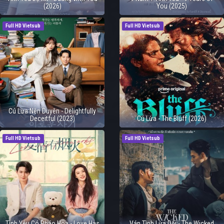
(2026)
You (2025)
Full HD Vietsub
Full HD Vietsub
Cú Lừa Nên Duyên - Delightfully
Deceitful (2023)
Cú Lừa - The Bluff (2026)
Full HD Vietsub
Full HD Vietsub
Tình Yêu Có Pháo Hoa - Love Has
Ván Tình Lừa Dối - The Wicked