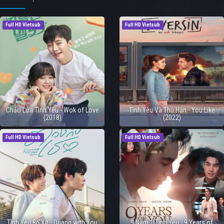
Full HD Vietsub
Full HD Vietsub
Chảo Lửa Tình Yêu - Wok of Love
Tình Yêu Và Thù Hận - You Like
(2018)
(2022)
Full HD Vietsub
Full HD Vietsub
Tình Yêu Bọ Xít - Duang with You
9 Năm 1 Tình Yêu - 9 Years of