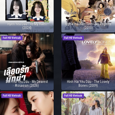
Hyeri Yêu Dấu - To My Haeri
Nghĩa Hải Hào Tình - No Regrets
(2024)
(2010)
Full HD Vietsub
Full HD Vietsub
Sát Thủ Yêu Dấu - My Dearest
Hình Hài Yêu Dấu - The Lovely
Assassin (2026)
Bones (2009)
Full HD Vietsub
Full HD Vietsub