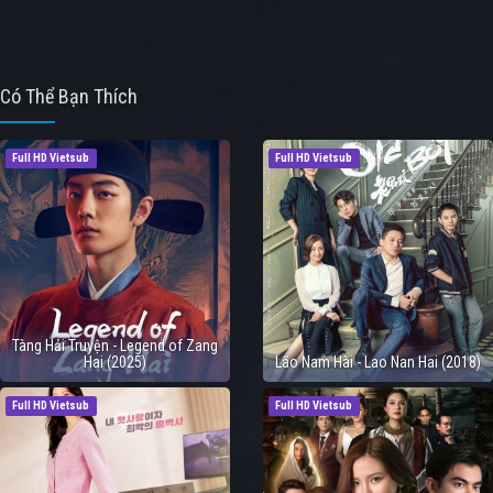
Có Thể Bạn Thích
Full HD Vietsub
Full HD Vietsub
Tàng Hải Truyện - Legend of Zang
Hai (2025)
Lão Nam Hài - Lao Nan Hai (2018)
Full HD Vietsub
Full HD Vietsub