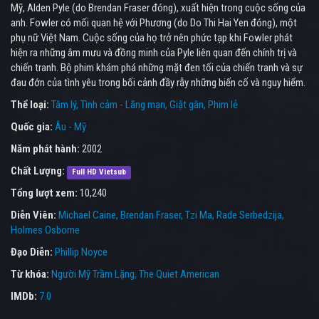
Mỹ, Alden Pyle (do Brendan Fraser đóng), xuất hiện trong cuộc sống của
anh. Fowler có mối quan hệ với Phương (do Do Thi Hai Yen đóng), một
phụ nữ Việt Nam. Cuộc sống của họ trở nên phức tạp khi Fowler phát
hiện ra những âm mưu và đồng minh của Pyle liên quan đến chính trị và
chiến tranh. Bộ phim khám phá những mặt đen tối của chiến tranh và sự
đau đớn của tình yêu trong bối cảnh đầy rẫy những biến cố và nguy hiểm.
Thể loại:
Tâm lý
Tình cảm - Lãng mạn
Giật gân
Phim lẻ
Quốc gia:
Âu - Mỹ
Năm phát hành:
2002
Chất Lượng:
Full HD Vietsub
Tổng lượt xem:
10,240
Diễn Viên:
Michael Caine
Brendan Fraser
Tzi Ma
Rade Serbedzija
Holmes Osborne
Đạo Diễn:
Phillip Noyce
Từ khóa:
Người Mỹ Trầm Lặng
,
The Quiet American
IMDb:
7.0