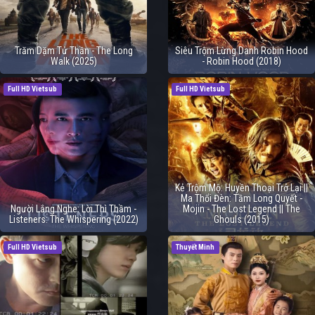
Trăm Dặm Tử Thần - The Long
Siêu Trộm Lừng Danh Robin Hood
Walk (2025)
- Robin Hood (2018)
Full HD Vietsub
Full HD Vietsub
Kẻ Trộm Mộ: Huyền Thoại Trở Lại ||
Ma Thổi Đèn: Tầm Long Quyết -
Người Lắng Nghe: Lời Thì Thầm -
Mojin - The Lost Legend || The
Listeners: The Whispering (2022)
Ghouls (2015)
Full HD Vietsub
Thuyết Minh