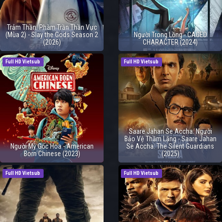
Trảm Thần: Phàm Trần Thần Vực
(Mùa 2) - Slay the Gods Season 2
Người Trong Lồng - CAGED
(2026)
CHARACTER (2024)
Full HD Vietsub
Full HD Vietsub
Saare Jahan Se Accha: Người
Bảo Vệ Thầm Lặng - Saare Jahan
Người Mỹ Gốc Hoa - American
Se Accha: The Silent Guardians
Born Chinese (2023)
(2025)
Full HD Vietsub
Full HD Vietsub