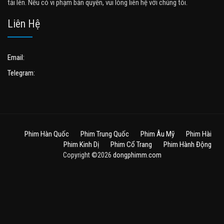
tải lên. Nếu có vi phạm bản quyền, vui lòng liên hệ với chúng tôi.
Liên Hệ
Email:
Telegram:
Phim Hàn Quốc
Phim Trung Quốc
Phim Âu Mỹ
Phim Hài
Phim Kinh Dị
Phim Cổ Trang
Phim Hành Động
Copyright ©2026
dongphimm.com