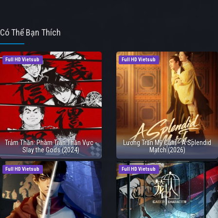
Có Thể Bạn Thích
Full HD Vietsub
Full HD Vietsub
Trảm Thần: Phàm Trần Thần Vực -
Lương Trần Mỹ Cẩm - A Splendid
Slay the Gods (2024)
Match (2026)
Full HD Vietsub
Full HD Vietsub