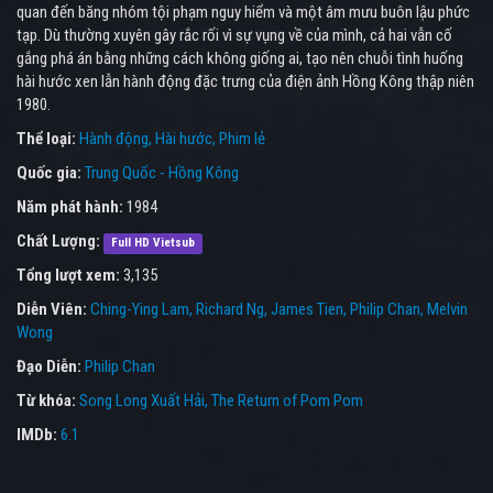
quan đến băng nhóm tội phạm nguy hiểm và một âm mưu buôn lậu phức
tạp. Dù thường xuyên gây rắc rối vì sự vụng về của mình, cả hai vẫn cố
gắng phá án bằng những cách không giống ai, tạo nên chuỗi tình huống
hài hước xen lẫn hành động đặc trưng của điện ảnh Hồng Kông thập niên
1980.
Thể loại:
Hành động
Hài hước
Phim lẻ
Quốc gia:
Trung Quốc - Hồng Kông
Năm phát hành:
1984
Chất Lượng:
Full HD Vietsub
Tổng lượt xem:
3,135
Diễn Viên:
Ching-Ying Lam
Richard Ng
James Tien
Philip Chan
Melvin
Wong
Đạo Diễn:
Philip Chan
Từ khóa:
Song Long Xuất Hải
,
The Return of Pom Pom
IMDb:
6.1