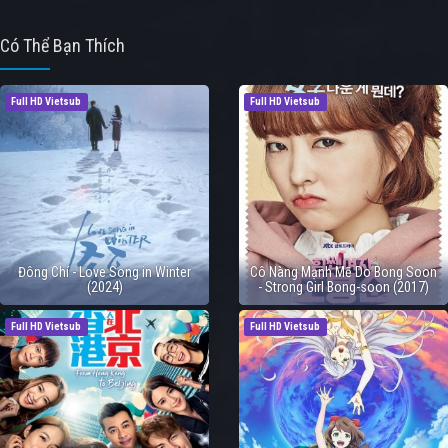
Có Thể Bạn Thích
Full HD Vietsub
Full HD Vietsub
Đông Chí - Love Song in Winter
Cô Nàng Mạnh Mẽ Do Bong Soon
(2024)
- Strong Girl Bong-soon (2017)
Full HD Vietsub
Full HD Vietsub