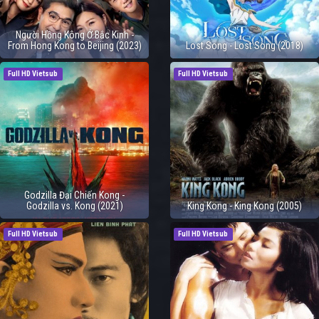
Người Hồng Kông Ở Bắc Kinh -
From Hong Kong to Beijing (2023)
Lost Song - Lost Song (2018)
Full HD Vietsub
Full HD Vietsub
Godzilla Đại Chiến Kong -
Godzilla vs. Kong (2021)
King Kong - King Kong (2005)
Full HD Vietsub
Full HD Vietsub