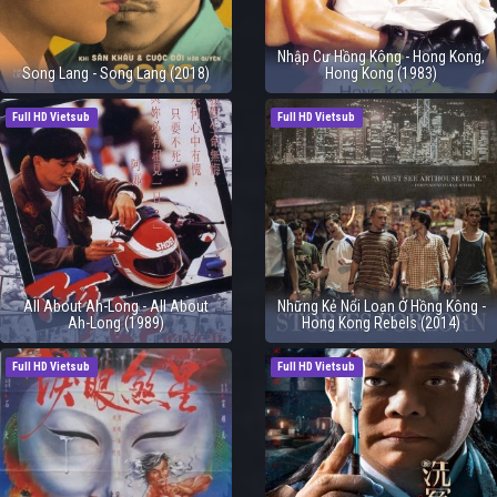
Nhập Cư Hồng Kông - Hong Kong,
Song Lang - Song Lang (2018)
Hong Kong (1983)
Full HD Vietsub
Full HD Vietsub
All About Ah-Long - All About
Những Kẻ Nổi Loạn Ở Hồng Kông -
Ah-Long (1989)
Hong Kong Rebels (2014)
Full HD Vietsub
Full HD Vietsub