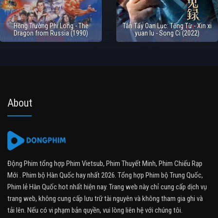
Hồng Trường Phi Long - The
Tân Tẩy Oan Lục: Tống Từ - Xin xi
Dragon from Russia (1990)
yuan lu - Song Ci (2022)
About
Động Phim tổng hợp Phim Vietsub, Phim Thuyết Minh, Phim Chiếu Rạp
Mới . Phim bộ Hàn Quốc hay nhất 2026. Tổng hợp Phim bộ Trung Quốc,
Phim lẻ Hàn Quốc hot nhất hiện nay. Trang web này chỉ cung cấp dịch vụ
trang web, không cung cấp lưu trữ tài nguyên và không tham gia ghi và
tải lên. Nếu có vi phạm bản quyền, vui lòng liên hệ với chúng tôi.