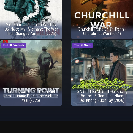
Việt Nam: Cuộc Chiến Đã Thay
Đổi Nước Mỹ - Vietnam: The War
Churchill Trong Chiến Tranh -
That Changed America (2025)
Churchill at War (2024)
Full HD Vietsub
Thuyết Minh
Bước Ngoặt: Chiến Tranh Việt
5 Năm Hiểu Nhầm 1 Đời Không
Nam - Turning Point: The Vietnam
Buôn Tay - 5 Nam Hieu Nham 1
War (2025)
Doi Khong Buon Tay (2026)