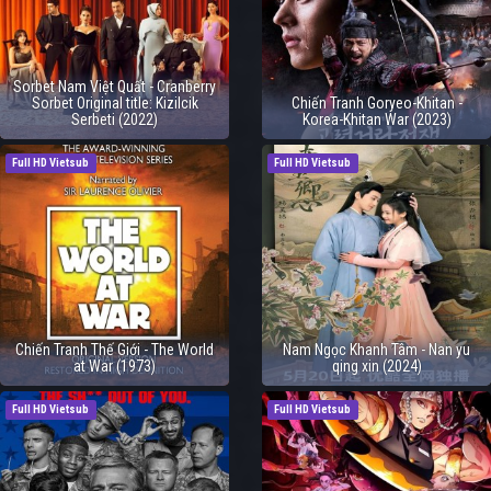
Sorbet Nam Việt Quất - Cranberry
Sorbet Original title: Kizilcik
Chiến Tranh Goryeo-Khitan -
Serbeti (2022)
Korea-Khitan War (2023)
Full HD Vietsub
Full HD Vietsub
Chiến Tranh Thế Giới - The World
Nam Ngọc Khanh Tâm - Nan yu
at War (1973)
qing xin (2024)
Full HD Vietsub
Full HD Vietsub