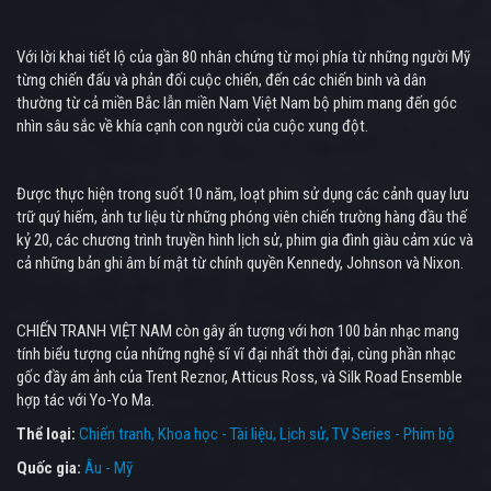
Với lời khai tiết lộ của gần 80 nhân chứng từ mọi phía từ những người Mỹ
từng chiến đấu và phản đối cuộc chiến, đến các chiến binh và dân
thường từ cả miền Bắc lẫn miền Nam Việt Nam bộ phim mang đến góc
nhìn sâu sắc về khía cạnh con người của cuộc xung đột.
Được thực hiện trong suốt 10 năm, loạt phim sử dụng các cảnh quay lưu
trữ quý hiếm, ảnh tư liệu từ những phóng viên chiến trường hàng đầu thế
kỷ 20, các chương trình truyền hình lịch sử, phim gia đình giàu cảm xúc và
cả những bản ghi âm bí mật từ chính quyền Kennedy, Johnson và Nixon.
CHIẾN TRANH VIỆT NAM còn gây ấn tượng với hơn 100 bản nhạc mang
tính biểu tượng của những nghệ sĩ vĩ đại nhất thời đại, cùng phần nhạc
gốc đầy ám ảnh của Trent Reznor, Atticus Ross, và Silk Road Ensemble
hợp tác với Yo-Yo Ma.
Thể loại:
Chiến tranh
Khoa học - Tài liệu
Lịch sử
TV Series - Phim bộ
Quốc gia:
Âu - Mỹ