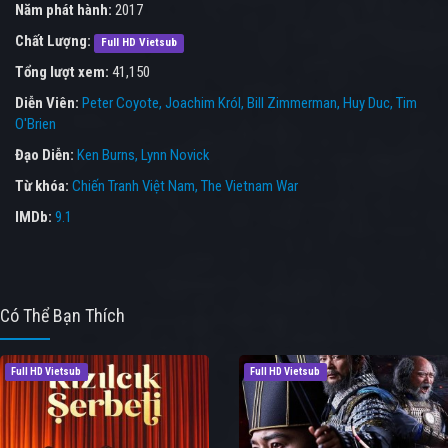
Năm phát hành:
2017
Chất Lượng:
Full HD Vietsub
Tổng lượt xem:
41,150
Diễn Viên:
Peter Coyote
Joachim Król
Bill Zimmerman
Huy Duc
Tim
O'Brien
Đạo Diễn:
Ken Burns
Lynn Novick
Từ khóa:
Chiến Tranh Việt Nam
,
The Vietnam War
IMDb:
9.1
Có Thể Bạn Thích
Full HD Vietsub
Full HD Vietsub