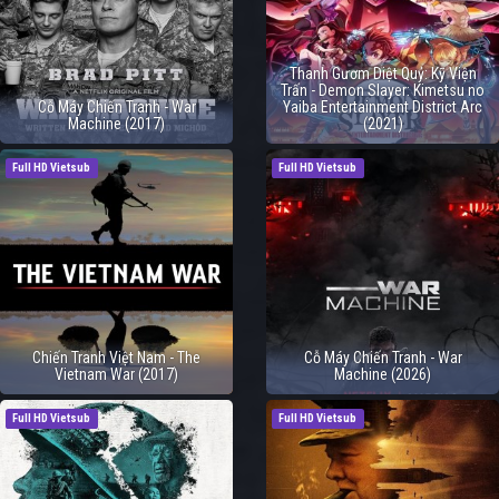
Thanh Gươm Diệt Quỷ: Kỹ Viện
Trấn - Demon Slayer: Kimetsu no
Cỗ Máy Chiến Tranh - War
Yaiba Entertainment District Arc
Machine (2017)
(2021)
Full HD Vietsub
Full HD Vietsub
Chiến Tranh Việt Nam - The
Cỗ Máy Chiến Tranh - War
Vietnam War (2017)
Machine (2026)
Full HD Vietsub
Full HD Vietsub