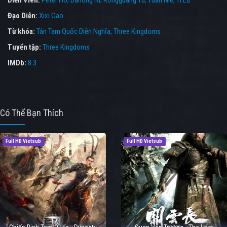
Diễn Viên:
Peter Ho
Dahong Ni
Rongguang Yu
Yuan Nie
Yi Lu
Đạo Diễn:
Xixi Gao
Từ khóa:
Tân Tam Quốc Diễn Nghĩa
,
Three Kingdoms
Tuyển tập:
Three Kingdoms
IMDb:
8.3
Có Thể Bạn Thích
Full HD Vietsub
Full HD Vietsub