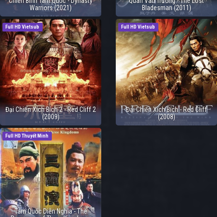
Chiến Binh Tam Quốc - Dynasty
Quan Vân Trường - The Lost
Warriors (2021)
Bladesman (2011)
Full HD Vietsub
Full HD Vietsub
Đại Chiến Xích Bích 2 - Red Cliff 2
Đại Chiến Xích Bích - Red Cliff
(2009)
(2008)
Full HD Thuyết Minh
Tam Quốc Diễn Nghĩa - The