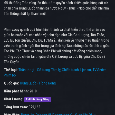
đổ thì Đổng Trác vùng lên thâu tóm quyền hành khiến quần hùng cát cứ
phân chia Trung Quốc thành ba nước Ngụy - Thục - Ngô cho đến khi nhà
Tấn thống nhất lại thành một.
Phim xoay quanh quá trình hình thành và phát triển theo thế chân vạc
giữa ba nước với các nhân vật chủ đạo như Gia Cát Lượng, Tào Tháo,
Lưu Bị, Tôn Quyền, Chu Du, Tư Mã Ý… đan xen về những mâu thuẫn trong
việc tranh giành ngôi thứ trong gia đình họ Tào; những rắc rối tính ái giữa
Tào Phi, Tào Thực và nàng Chân Phi với những bất đồng chiến lược,
những cuộc chiến tài trí giữa Gia Cát Lượng và Lưu Bị, giữa Chu Du và
Tôn Quyền
Thể loại:
Thần thoại - Cổ trang
Tâm lý
Chiến tranh
Lịch sử
TV Series -
Phim bộ
Quốc gia:
Trung Quốc - Hồng Kông
Năm phát hành:
2010
Chất Lượng:
Full HD Lồng Tiếng
Tổng lượt xem:
379,163