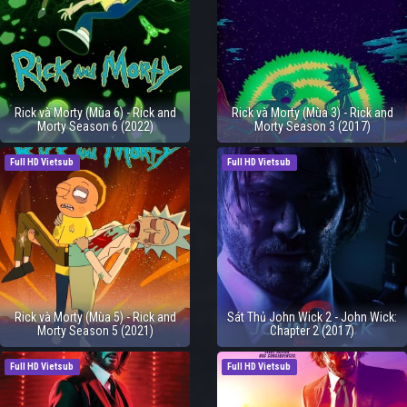
Rick và Morty (Mùa 6) - Rick and
Rick và Morty (Mùa 3) - Rick and
Morty Season 6 (2022)
Morty Season 3 (2017)
Full HD Vietsub
Full HD Vietsub
Rick và Morty (Mùa 5) - Rick and
Sát Thủ John Wick 2 - John Wick:
Morty Season 5 (2021)
Chapter 2 (2017)
Full HD Vietsub
Full HD Vietsub