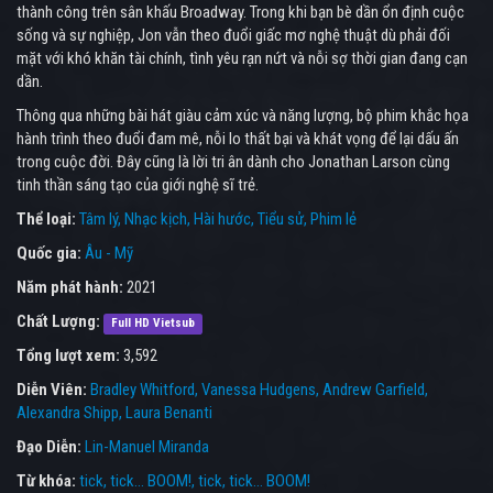
thành công trên sân khấu Broadway. Trong khi bạn bè dần ổn định cuộc
sống và sự nghiệp, Jon vẫn theo đuổi giấc mơ nghệ thuật dù phải đối
mặt với khó khăn tài chính, tình yêu rạn nứt và nỗi sợ thời gian đang cạn
dần.
Thông qua những bài hát giàu cảm xúc và năng lượng, bộ phim khắc họa
hành trình theo đuổi đam mê, nỗi lo thất bại và khát vọng để lại dấu ấn
trong cuộc đời. Đây cũng là lời tri ân dành cho Jonathan Larson cùng
tinh thần sáng tạo của giới nghệ sĩ trẻ.
Thể loại:
Tâm lý
Nhạc kịch
Hài hước
Tiểu sử
Phim lẻ
Quốc gia:
Âu - Mỹ
Năm phát hành:
2021
Chất Lượng:
Full HD Vietsub
Tổng lượt xem:
3,592
Diễn Viên:
Bradley Whitford
Vanessa Hudgens
Andrew Garfield
Alexandra Shipp
Laura Benanti
Đạo Diễn:
Lin-Manuel Miranda
Từ khóa:
tick, tick... BOOM!
,
tick, tick... BOOM!