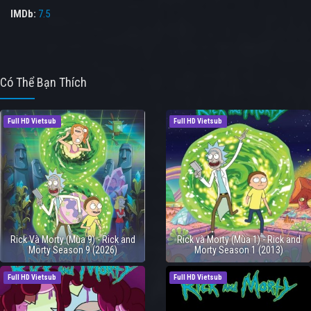
IMDb:
7.5
Có Thể Bạn Thích
Full HD Vietsub
Full HD Vietsub
Rick Và Morty (Mùa 9) - Rick and
Rick và Morty (Mùa 1) - Rick and
Morty Season 9 (2026)
Morty Season 1 (2013)
Full HD Vietsub
Full HD Vietsub