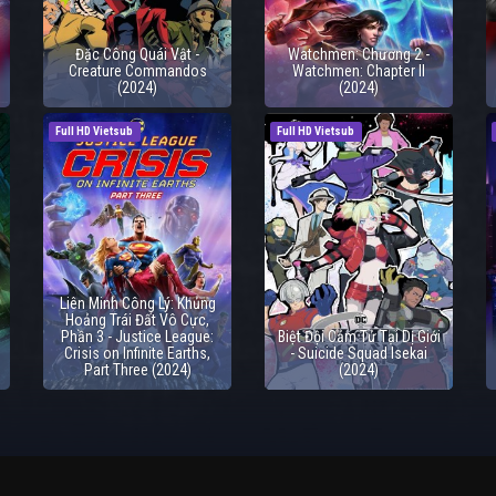
Đặc Công Quái Vật -
Watchmen: Chương 2 -
Creature Commandos
Watchmen: Chapter II
(2024)
(2024)
Full HD Vietsub
Full HD Vietsub
Liên Minh Công Lý: Khủng
Hoảng Trái Đất Vô Cực,
Phần 3 - Justice League:
Biệt Đội Cảm Tử Tại Dị Giới
Crisis on Infinite Earths,
- Suicide Squad Isekai
Part Three (2024)
(2024)