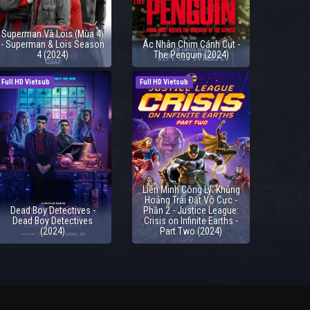
Superman Và Lois (Mùa 4)
- Superman & Lois Season
Ác Nhân Chim Cánh Cụt -
4 (2024)
The Penguin (2024)
Full HD Vietsub
Full HD Vietsub
Liên Minh Công Lý: Khủng
Hoảng Trái Đất Vô Cực -
Dead Boy Detectives -
Phần 2 - Justice League:
Dead Boy Detectives
Crisis on Infinite Earths -
(2024)
Part Two (2024)