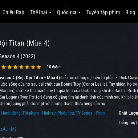
Chiếu Rạp
Thể loại
Quốc gia
Tuyển tập phim
Blog
Đội Titan (Mùa 4)
Season 4 (2022)
10 điểm
eason 4 (Biệt Đội Titan - Mùa 4)
tiếp nối những sự kiện từ phần 3, Dick Gra
cuộc sống của họ sau cái chết của Donna Troy (Conor Leslie). Tuy nhiên, họ s
Morgan), một kẻ thù mạnh mẽ từ quá khứ của Dick. Trong khi đó, Rachel Roth 
Gar Logan (Ryan Potter) đang cố gắng tìm lại danh tính của mình sau khi bị bi
chson) cũng phải đối mặt với những thách thức riêng của họ.
:
Hành động
Tội phạm - Hình sự
Phiêu lưu
TV Series - Phim
Chất Lượn
Tổng lượt
a:
Âu - Mỹ