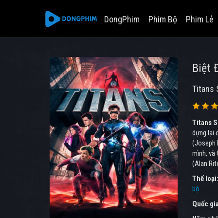
DongPhim
Phim Bộ
Phim Lẻ
Biệt 
Titans 
Titans S
dựng lại 
(Joseph 
mình, và 
(Alan Rit
Thể loại
bộ
Quốc gi