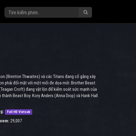
yson (Brenton Thwaites) và các Titans đang cố gắng xây
oon phải đối mặt với một mối đe dọa mới: Brother Beast
(Teagan Croft) đang vật lộn để kiểm soát sức mạnh của
ến thành Beast Boy. Kory Anders (Anna Diop) và Hank Hall
g:
Full HD Vietsub
 xem:
29,007