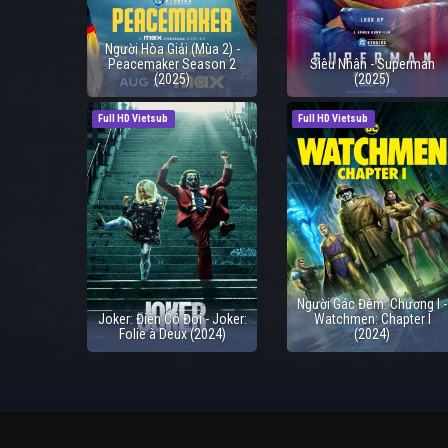
Người Hòa Giải (Mùa 2) -
Peacemaker Season 2
Siêu Nhân - Superman
(2025)
(2025)
Full HD Vietsub
Full HD Vietsub
Người Gác Đêm: Chương I -
Joker: Điên Có Đôi - Joker:
Watchmen: Chapter I
Folie à Deux (2024)
(2024)