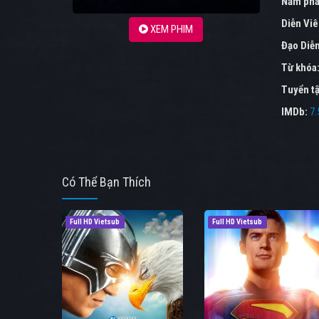
Năm phá
Diễn Vi
XEM PHIM
Đạo Diễ
Từ khóa
Tuyển tậ
IMDb:
7.
Có Thể Bạn Thích
Full HD Vietsub
Full HD Vietsub