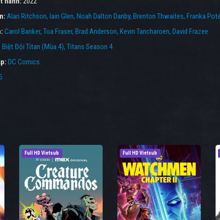
t hành:
2022
ên:
Alan Ritchson
Iain Glen
Noah Dalton Danby
Brenton Thwaites
Franka Pot
n:
Carol Banker
Toa Fraser
Brad Anderson
Kevin Tancharoen
David Frazee
:
Biệt Đội Titan (Mùa 4)
,
Titans Season 4
p:
DC Comics
5
Full HD Vietsub
Full HD Vietsub