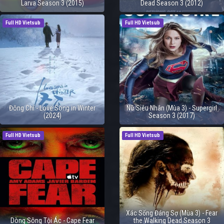
Larva Season 3 (2015)
Dead Season 3 (2012)
Full HD Vietsub
Full HD Vietsub
Đông Chí - Love Song in Winter
Nữ Siêu Nhân (Mùa 3) - Supergirl
(2024)
Season 3 (2017)
Full HD Vietsub
Full HD Vietsub
Xác Sống Đáng Sợ (Mùa 3) - Fear
Dòng Sông Tội Ác - Cape Fear
the Walking Dead Season 3