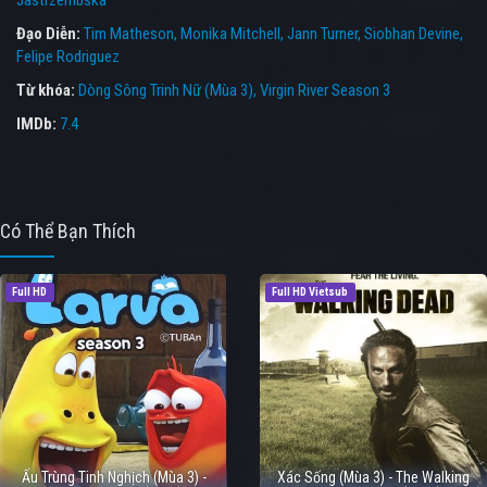
Jastrzembska
Đạo Diễn:
Tim Matheson
Monika Mitchell
Jann Turner
Siobhan Devine
Felipe Rodriguez
Từ khóa:
Dòng Sông Trinh Nữ (Mùa 3)
,
Virgin River Season 3
IMDb:
7.4
Có Thể Bạn Thích
Full HD
Full HD Vietsub
Ấu Trùng Tinh Nghịch (Mùa 3) -
Xác Sống (Mùa 3) - The Walking