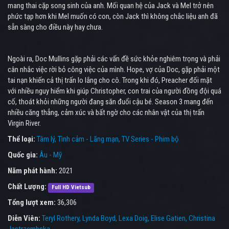
mang thai cặp song sinh của anh. Mối quan hệ của Jack và Mel trở nên
phức tạp hơn khi Mel muốn có con, còn Jack thì không chắc liệu anh đã
sẵn sàng cho điều này hay chưa.
Ngoài ra, Doc Mullins gặp phải các vấn đề sức khỏe nghiêm trọng và phải
cân nhắc việc rời bỏ công việc của mình. Hope, vợ của Doc, gặp phải một
tai nạn khiến cả thị trấn lo lắng cho cô. Trong khi đó, Preacher đối mặt
với nhiều nguy hiểm khi giúp Christopher, con trai của người đồng đội quá
cố, thoát khỏi những người đang săn đuổi cậu bé. Season 3 mang đến
nhiều căng thẳng, cảm xúc và bất ngờ cho các nhân vật của thị trấn
Virgin River.
Thể loại:
Tâm lý
Tình cảm - Lãng mạn
TV Series - Phim bộ
Quốc gia:
Âu - Mỹ
Năm phát hành:
2021
Chất Lượng:
Full HD Vietsub
Tổng lượt xem:
36,306
Diễn Viên:
Teryl Rothery
Lynda Boyd
Lexa Doig
Elise Gatien
Christina