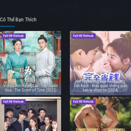
Có Thể Bạn Thích
Full HD Vietsub
Full HD Vietsub
Sổ Tay Hướng Dẫn Yêu Đương
Vi Hữu Ám Hương Lai - Tẩy Duyên
Tiết Kiệm - Wan quan sheng qian
Hoa - The Scent of Time (2023)
lian ai shou ce (2024)
Full HD Vietsub
Full HD Vietsub