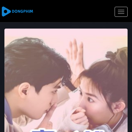
Toggle
naviga