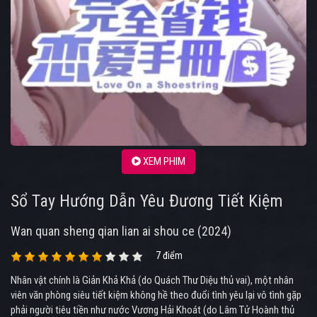
XEM PHIM
Sổ Tay Hướng Dẫn Yêu Đương Tiết Kiệm
Wan quan sheng qian lian ai shou ce (2024)
7 điểm
Nhân vật chính là Giản Khả Khả (do Quách Thư Diệu thủ vai), một nhân
viên văn phòng siêu tiết kiệm không hề theo đuổi tình yêu lại vô tình gặp
phải người tiêu tiền như nước Vương Hải Khoát (do Lâm Tử Hoành thủ