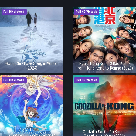
Full HD Vietsub
Full HD Vietsub
Đông Chí - Love Song in Winter
Người Hồng Kông Ở Bắc Kinh -
(2024)
From Hong Kong to Beijing (2023)
Full HD Vietsub
Full HD Vietsub
Godzilla Đại Chiến Kong -