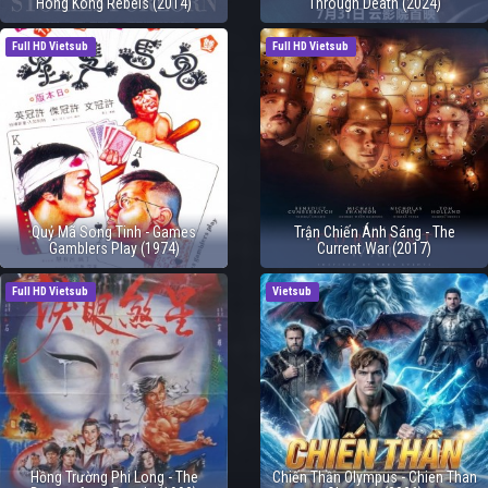
Hong Kong Rebels (2014)
Through Death (2024)
Full HD Vietsub
Full HD Vietsub
Quỷ Mã Song Tinh - Games
Trận Chiến Ánh Sáng - The
Gamblers Play (1974)
Current War (2017)
Full HD Vietsub
Vietsub
Hồng Trường Phi Long - The
Chiến Thần Olympus - Chien Than