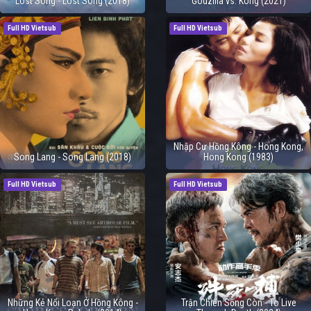
Lost Song - Lost Song (2018)
Godzilla vs. Kong (2021)
Full HD Vietsub
Full HD Vietsub
Nhập Cư Hồng Kông - Hong Kong,
Song Lang - Song Lang (2018)
Hong Kong (1983)
Full HD Vietsub
Full HD Vietsub
Những Kẻ Nổi Loạn Ở Hồng Kông -
Trận Chiến Sống Còn - To Live