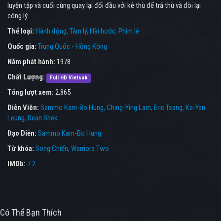
luyện tập và cuối cùng quay lại đối đầu với kẻ thù để trả thù và đòi lại
công lý.
Thể loại:
Hành động
Tâm lý
Hài hước
Phim lẻ
Quốc gia:
Trung Quốc - Hồng Kông
Năm phát hành:
1978
Chất Lượng:
Full HD Vietsub
Tổng lượt xem:
2,865
Diễn Viên:
Sammo Kam-Bo Hung
Ching-Ying Lam
Eric Tsang
Ka-Yan
Leung
Dean Shek
Đạo Diễn:
Sammo Kam-Bo Hung
Từ khóa:
Song Chiến
,
Warriors Two
IMDb:
7.2
Có Thể Bạn Thích