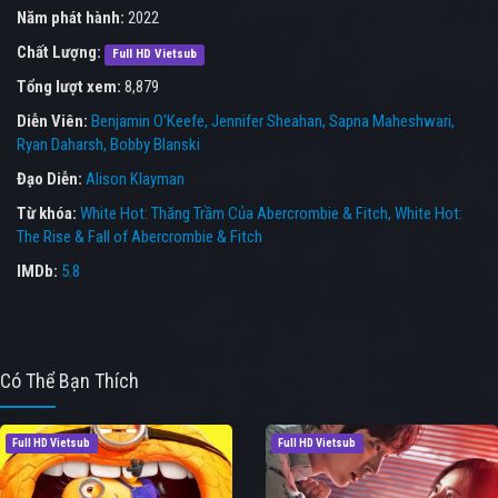
Năm phát hành:
2022
Chất Lượng:
Full HD Vietsub
Tổng lượt xem:
8,879
Diễn Viên:
Benjamin O'Keefe
Jennifer Sheahan
Sapna Maheshwari
Ryan Daharsh
Bobby Blanski
Đạo Diễn:
Alison Klayman
Từ khóa:
White Hot: Thăng Trầm Của Abercrombie & Fitch
,
White Hot:
The Rise & Fall of Abercrombie & Fitch
IMDb:
5.8
Có Thể Bạn Thích
Full HD Vietsub
Full HD Vietsub