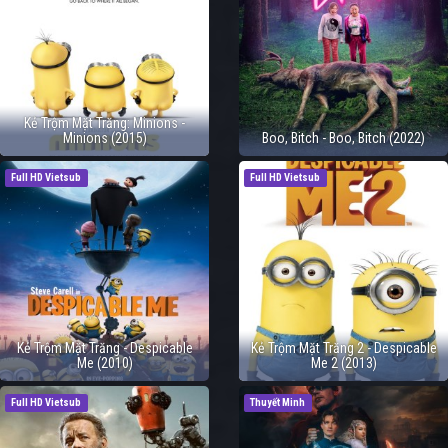
Kẻ Trộm Mặt Trăng: Minions -
Minions (2015)
Boo, Bitch - Boo, Bitch (2022)
Full HD Vietsub
Full HD Vietsub
Kẻ Trộm Mặt Trăng - Despicable
Kẻ Trộm Mặt Trăng 2 - Despicable
Me (2010)
Me 2 (2013)
Full HD Vietsub
Thuyết Minh