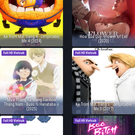
Kẻ Trộm Mặt Trăng 4 - Despicable
Hoa Của Quỷ - Flower of Evil
Me 4 (2024)
(2020)
Full HD Vietsub
Full HD Vietsub
Mưa Tháng Tư Mang Tới Hoa
Tháng Năm - Busu ni Hanataba o
Kẻ Trộm Mặt Trăng 3 - Despicable
(2025)
Me 3 (2017)
Full HD Vietsub
Full HD Vietsub