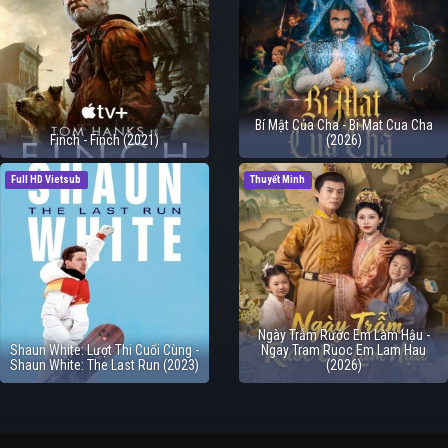
Bí Mật Của Cha - Bi Mat Cua Cha
Finch - Finch (2021)
(2026)
Full HD Vietsub
Thuyết Minh
Ngày Trẫm Rước Em Làm Hậu -
Shaun White: Lượt Thi Cuối Cùng -
Ngay Tram Ruoc Em Lam Hau
Shaun White: The Last Run (2023)
(2026)