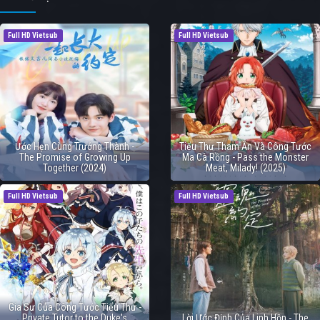
Full HD Vietsub
Full HD Vietsub
Ước Hẹn Cùng Trưởng Thành -
Tiểu Thư Tham Ăn Và Công Tước
The Promise of Growing Up
Ma Cà Rồng - Pass the Monster
Together (2024)
Meat, Milady! (2025)
Full HD Vietsub
Full HD Vietsub
Gia Sư Của Công Tước Tiểu Thư -
Private Tutor to the Duke's
Lời Ước Định Của Linh Hồn - The