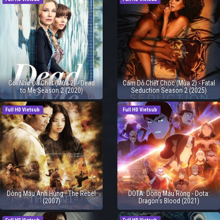
Coi Như Đã Chết (Mùa 2) - Dead
Cám Dỗ Chết Chóc (Mùa 2) - Fatal
to Me Season 2 (2020)
Seduction Season 2 (2025)
Full HD Vietsub
Full HD Vietsub
Dòng Máu Anh Hùng - The Rebel
DOTA: Dòng Máu Rồng - Dota:
(2007)
Dragon's Blood (2021)