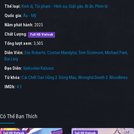
Thể loại:
Kinh dị
Tội phạm - Hình sự
Giật gân
Bí ẩn
Phim lẻ
Quốc gia:
Âu - Mỹ
Năm phát hành:
2025
Chất Lượng:
Full HD Vietsub
Tổng lượt xem:
3,505
Diễn Viên:
Eric Roberts
Costas Mandylor
Tom Sizemore
Michael Paré
Bai Ling
Đạo Diễn:
Vjekoslav Katusin
Từ khóa:
Cái Chết Oan Uổng 2: Dòng Máu
,
Wrongful Death 2: Bloodlines
IMDb:
4.3
Có Thể Bạn Thích
Full HD Vietsub
Full HD Vietsub