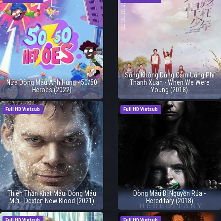
Sống Không Dũng Cảm Uổng Phí
Nửa Dòng Máu Anh Hùng - 50/50
Thanh Xuân - When We Were
Heroes (2022)
Young (2018)
Full HD Vietsub
Full HD Vietsub
Thiên Thần Khát Máu: Dòng Máu
Dòng Máu Bị Nguyền Rủa -
Mới - Dexter: New Blood (2021)
Hereditary (2018)
Full HD Vietsub
Full HD Vietsub