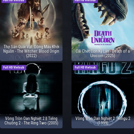
Full HD Vietsub
Full HD Vietsub
Thợ Săn Quái Vật: Dòng Máu Khởi
Nguồn - The Witcher: Blood Origin
Cái Chết Con Kỳ Lân - Death of a
(2022)
Unicorn (2025)
Full HD Vietsub
Full HD Vietsub
Vòng Tròn Oan Nghiệt 2 || Tiếng
Vòng Tròn Oan Nghiệt 2 - Ringu 2
Chuông 2 - The Ring Two (2005)
(1999)