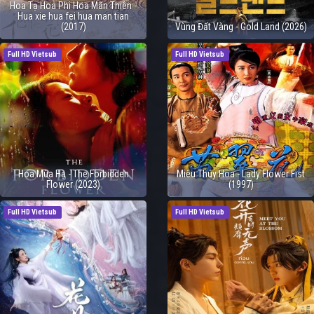
Hoa Tạ Hoa Phi Hoa Mãn Thiên -
Hua xie hua fei hua man tian
(2017)
Vùng Đất Vàng - Gold Land (2026)
Full HD Vietsub
Full HD Vietsub
Hoa Mùa Hạ - The Forbidden
Miêu Thúy Hoa - Lady Flower Fist
Flower (2023)
(1997)
Full HD Vietsub
Full HD Vietsub