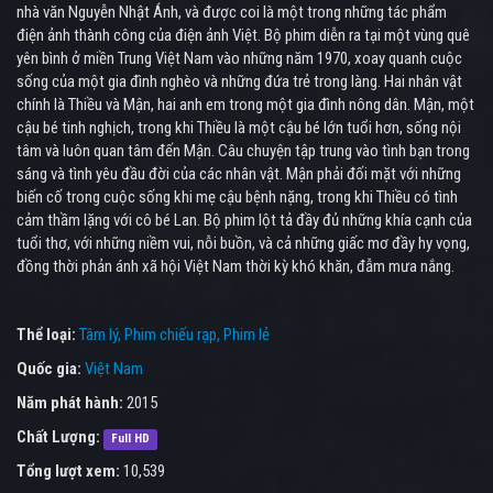
nhà văn Nguyễn Nhật Ánh, và được coi là một trong những tác phẩm
điện ảnh thành công của điện ảnh Việt. Bộ phim diễn ra tại một vùng quê
yên bình ở miền Trung Việt Nam vào những năm 1970, xoay quanh cuộc
sống của một gia đình nghèo và những đứa trẻ trong làng. Hai nhân vật
chính là Thiều và Mận, hai anh em trong một gia đình nông dân. Mận, một
cậu bé tinh nghịch, trong khi Thiều là một cậu bé lớn tuổi hơn, sống nội
tâm và luôn quan tâm đến Mận. Câu chuyện tập trung vào tình bạn trong
sáng và tình yêu đầu đời của các nhân vật. Mận phải đối mặt với những
biến cố trong cuộc sống khi mẹ cậu bệnh nặng, trong khi Thiều có tình
cảm thầm lặng với cô bé Lan. Bộ phim lột tả đầy đủ những khía cạnh của
tuổi thơ, với những niềm vui, nỗi buồn, và cả những giấc mơ đầy hy vọng,
đồng thời phản ánh xã hội Việt Nam thời kỳ khó khăn, đẫm mưa nắng.
Thể loại:
Tâm lý
Phim chiếu rạp
Phim lẻ
Quốc gia:
Việt Nam
Năm phát hành:
2015
Chất Lượng:
Full HD
Tổng lượt xem:
10,539