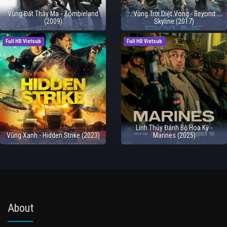
Vùng Đất Thây Ma - Zombieland
Vùng Trời Diệt Vong - Beyond
(2009)
Skyline (2017)
Full HD Vietsub
Full HD Vietsub
Lính Thủy Đánh Bộ Hoa Kỳ -
Vùng Xanh - Hidden Strike (2023)
Marines (2025)
About