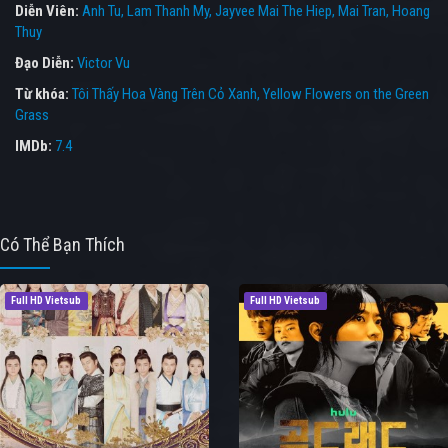
Diễn Viên:
Anh Tu
Lam Thanh My
Jayvee Mai The Hiep
Mai Tran
Hoang
Thuy
Đạo Diễn:
Victor Vu
Từ khóa:
Tôi Thấy Hoa Vàng Trên Cỏ Xanh
,
Yellow Flowers on the Green
Grass
IMDb:
7.4
Có Thể Bạn Thích
Full HD Vietsub
Full HD Vietsub