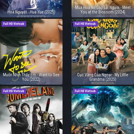
Mùa Hoa Nở Gặp Lại Người - Meet
Hoa Nguyệt - Hua Yue (2025)
You at the Blossom (2024)
Full HD Vietsub
Full HD Vietsub
Muốn Nhìn Thấy Em - Want to See
Cục Vàng Của Ngoại - My Little
You (2022)
Grandma (2025)
Full HD Vietsub
Full HD Vietsub