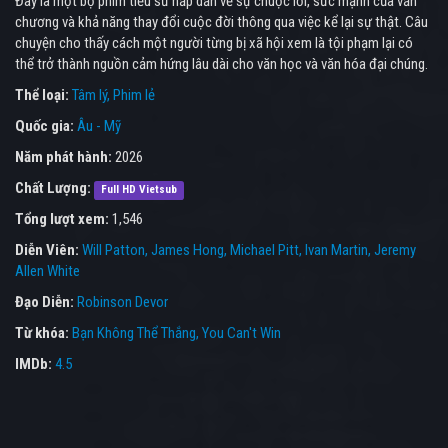
Đây là một bộ phim tiểu sử hấp dẫn về sự chuộc lỗi, sức mạnh của văn
chương và khả năng thay đổi cuộc đời thông qua việc kể lại sự thật. Câu
chuyện cho thấy cách một người từng bị xã hội xem là tội phạm lại có
thể trở thành nguồn cảm hứng lâu dài cho văn học và văn hóa đại chúng.
Thể loại:
Tâm lý
Phim lẻ
Quốc gia:
Âu - Mỹ
Năm phát hành:
2026
Chất Lượng:
Full HD Vietsub
Tổng lượt xem:
1,546
Diễn Viên:
Will Patton
James Hong
Michael Pitt
Ivan Martin
Jeremy
Allen White
Đạo Diễn:
Robinson Devor
Từ khóa:
Bạn Không Thể Thắng
,
You Can't Win
IMDb:
4.5