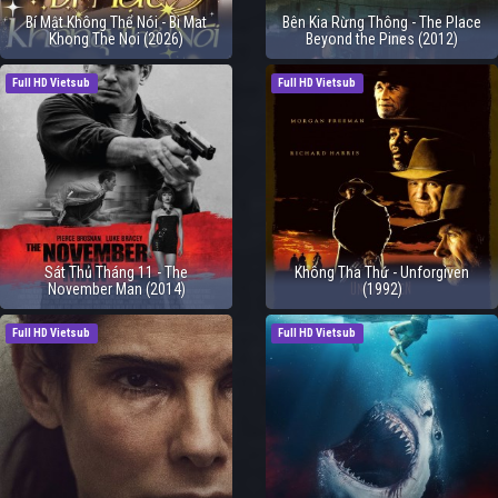
Bí Mật Không Thể Nói - Bi Mat
Bên Kia Rừng Thông - The Place
Khong The Noi (2026)
Beyond the Pines (2012)
Full HD Vietsub
Full HD Vietsub
Sát Thủ Tháng 11 - The
Không Tha Thứ - Unforgiven
November Man (2014)
(1992)
Full HD Vietsub
Full HD Vietsub