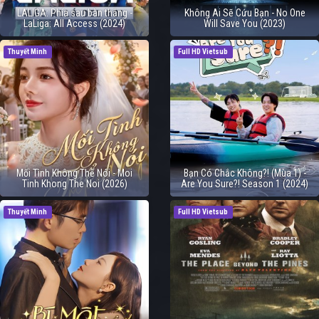
LALIGA: Phía sau bàn thắng -
Không Ai Sẽ Cứu Bạn - No One
LaLiga: All Access (2024)
Will Save You (2023)
Thuyết Minh
Full HD Vietsub
Mối Tình Không Thể Nói - Moi
Bạn Có Chắc Không?! (Mùa 1) -
Tinh Khong The Noi (2026)
Are You Sure?! Season 1 (2024)
Thuyết Minh
Full HD Vietsub