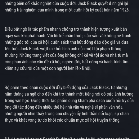
những biến cố khắc nghiệt của cuộc đời, Jack Black quyết định ghi lại
những trải nghiệm của mình trong một cuốn hồi ký xuất bản năm 1926.
Điều bất ngờ là tác phẩm nhanh chóng trở thành hiện tượng xuất bản
ngay sau khi phát hành. Với lối kể chân thực, sắc sảo và không né tránh
những góc tối của xã hội, cuốn sách thu hút đông đảo độc giả và đưa
tên tuổi Jack Black vượt ra khỏi hình ảnh của một tội phạm thông
thường. Những trang viết của ông không chỉ kể về tội ác và nhà tù mà
còn phản ánh các vấn đề xã hội, nghèo đói, bất công và hành trình tìm
kiếm sự cứu rỗi của một con người bên lề xã hội.
Bộ phim theo chân cuộc đời đầy biến động của Jack Black, từ những
năm tháng sa ngã cho đến khi trở thành một tiếng nói có sức ảnh hưởng
trong văn học. Đồng thời, tác phẩm cũng khám phá cách cuốn hồi ký của
ông đã tác động đến nhiều thế hệ nhà văn và nghệ sĩ phản văn hóa,
những người nhìn thấy trong câu chuyện ấy tinh thần nổi loạn, sự chân
thực và khát vọng tự do khỏi các chuẩn mực xã hội truyền thống.