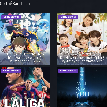
Có Thể Bạn Thích
Full HD Vietsub
Full HD Vietsub
Nhờ Bạn Đó! Hệ Thống Chiến
Thần - War God System! I'm
Bạn Học, Khi Nào Chuyển Đi Thế?
Counting on You! (2022)
- My Annoying Roommate (2023)
Full HD Vietsub
Full HD Vietsub