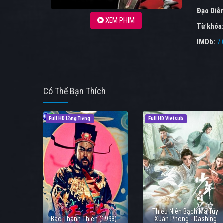
Đạo Diễ
XEM PHIM
Từ khóa
IMDb:
7.
Có Thể Bạn Thích
Full HD Lồng Tiếng
Full HD Vietsub
Thiếu Niên Bạch Mã Túy
Bao Thanh Thiên (1993) -
Xuân Phong - Dashing