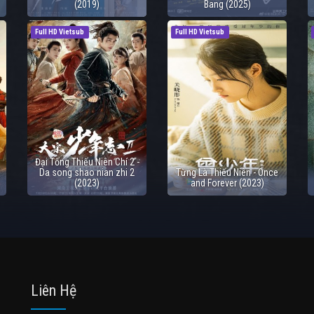
(2019)
Bang (2025)
Full HD Vietsub
Full HD Vietsub
Đại Tống Thiếu Niên Chí 2 -
Da song shao nian zhi 2
Từng Là Thiếu Niên - Once
(2023)
and Forever (2023)
Liên Hệ