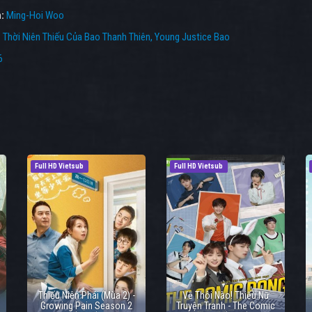
n:
Ming-Hoi Woo
:
Thời Niên Thiếu Của Bao Thanh Thiên
,
Young Justice Bao
6
Full HD Vietsub
Full HD Vietsub
Thiếu Niên Phái (Mùa 2) -
Vẽ Thôi Nào! Thiếu Nữ
Growing Pain Season 2
Truyện Tranh - The Comic