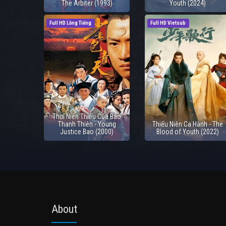
The Arbiter (1993)
Youth (2024)
Full HD Lồng Tiếng
Full HD Vietsub
Thời Niên Thiếu Của Bao
Thanh Thiên - Young
Thiếu Niên Ca Hành - The
Justice Bao (2000)
Blood of Youth (2022)
About