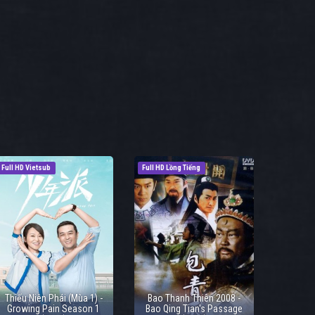
Full HD Vietsub
Full HD Lồng Tiếng
Thiếu Niên Phái (Mùa 1) -
Bao Thanh Thiên 2008 -
Growing Pain Season 1
Bao Qing Tian's Passage