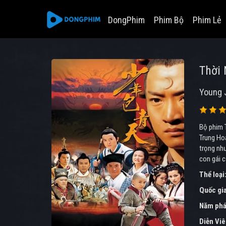
DongPhim
Phim Bộ
Phim Lẻ
Thời 
Young 
Bộ phim T
Trung Hoa
trọng như
con gái 
Thể loại
Quốc gi
Năm phá
Diễn Vi