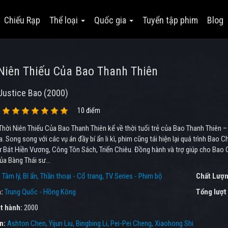
Chiếu Rạp
Thể loại
Quốc gia
Tuyển tập phim
Blog
Niên Thiếu Của Bao Thanh Thiên
Justice Bao (2000)
10 điểm
hời Niên Thiếu Của Bao Thanh Thiên kể về thời tuổi trẻ của Bao Thanh Thiên – vị 
. Song song với các vụ án đầy bí ẩn li kì, phim cũng tái hiện lại quá trình Bao
 Bát Hiền Vương, Công Tôn Sách, Triển Chiêu. Đồng hành và trợ giúp cho Bao 
của Bàng Thái sư…
:
Tâm lý
Bí ẩn
Thần thoại - Cổ trang
TV Series - Phim bộ
Chất Lượn
a:
Trung Quốc - Hồng Kông
Tổng lượt
t hành:
2000
ên:
Ashton Chen
Yijun Liu
Bingbing Li
Pei-Pei Cheng
Xiaohong Shi