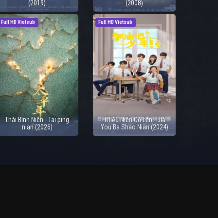
(2019)
(2008)
Full HD Vietsub
Full HD Vietsub
Thái Bình Niên - Tai ping
Thiếu Niên Cố Lên - Jia
nian (2026)
You Ba Shao Nian (2024)