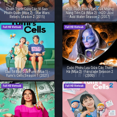
Chiến Tranh Giữa Các Vì Sao:
H2O: Cuộc Phiêu Lưu Của Những
Phiến Quân (Mùa 2) - Star Wars:
Nàng Tiên Cá (Mùa 2) - H2O: Just
Rebels Season 2 (2015)
Add Water Season 2 (2007)
Full HD Vietsub
Full HD Vietsub
Cuộc Phiêu Lưu Giữa Các Thiên
Các Tế Bào Của Yumi (Mùa 1) -
Hà (Mùa 2) - Farscape Season 2
Yumi's Cells Season 1 (2021)
(2000)
Full HD Vietsub
Full HD Vietsub