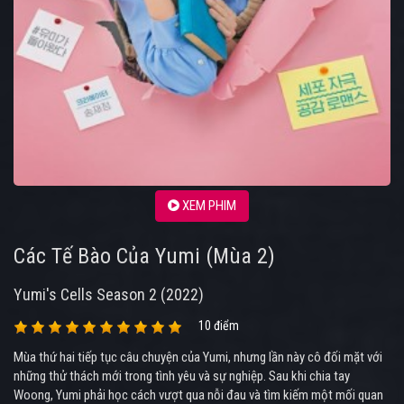
XEM PHIM
Các Tế Bào Của Yumi (Mùa 2)
Yumi's Cells Season 2 (2022)
10 điểm
Mùa thứ hai tiếp tục câu chuyện của Yumi, nhưng lần này cô đối mặt với
những thử thách mới trong tình yêu và sự nghiệp. Sau khi chia tay
Woong, Yumi phải học cách vượt qua nỗi đau và tìm kiếm một mối quan