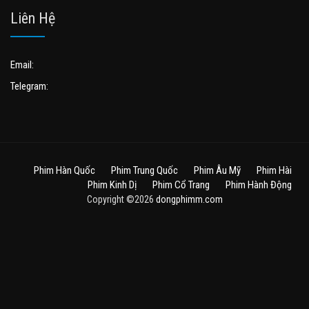
Liên Hệ
Email:
Telegram:
Phim Hàn Quốc
Phim Trung Quốc
Phim Âu Mỹ
Phim Hài
Phim Kinh Dị
Phim Cổ Trang
Phim Hành Động
Copyright ©2026
dongphimm.com