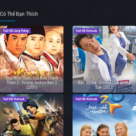
Có Thể Bạn Thích
Full HD Lồng Tiếng
Full HD Vietsub
Thời Niên Thiếu Của Bao Thanh
Thiên 2 - Young Justice Bao 2
Bác Sĩ Cha - Doctor Cha Jeong
(2001)
Suk (2023)
Full HD Vietsub
Full HD Vietsub