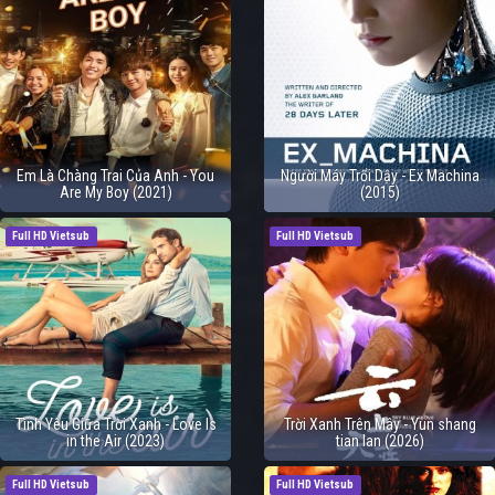
Em Là Chàng Trai Của Anh - You
Người Máy Trổi Dậy - Ex Machina
Are My Boy (2021)
(2015)
Full HD Vietsub
Full HD Vietsub
Tình Yêu Giữa Trời Xanh - Love Is
Trời Xanh Trên Mây - Yun shang
in the Air (2023)
tian lan (2026)
Full HD Vietsub
Full HD Vietsub