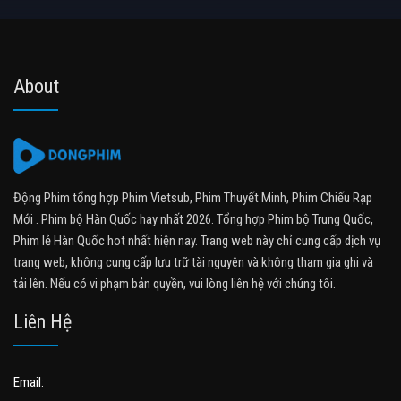
About
Động Phim tổng hợp Phim Vietsub, Phim Thuyết Minh, Phim Chiếu Rạp
Mới . Phim bộ Hàn Quốc hay nhất 2026. Tổng hợp Phim bộ Trung Quốc,
Phim lẻ Hàn Quốc hot nhất hiện nay. Trang web này chỉ cung cấp dịch vụ
trang web, không cung cấp lưu trữ tài nguyên và không tham gia ghi và
tải lên. Nếu có vi phạm bản quyền, vui lòng liên hệ với chúng tôi.
Liên Hệ
Email: