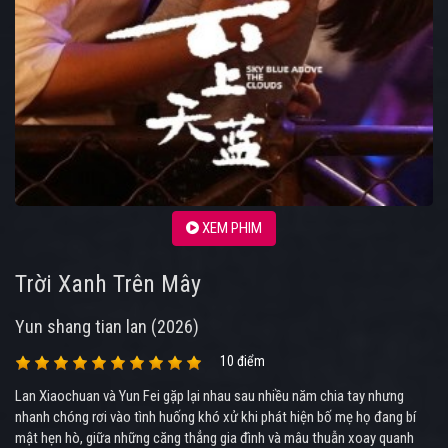
XEM PHIM
Trời Xanh Trên Mây
Yun shang tian lan (2026)
10 điểm
Lan Xiaochuan và Yun Fei gặp lại nhau sau nhiều năm chia tay nhưng
nhanh chóng rơi vào tình huống khó xử khi phát hiện bố mẹ họ đang bí
mật hẹn hò, giữa những căng thẳng gia đình và mâu thuẫn xoay quanh