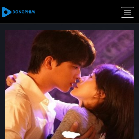
Toggle
naviga