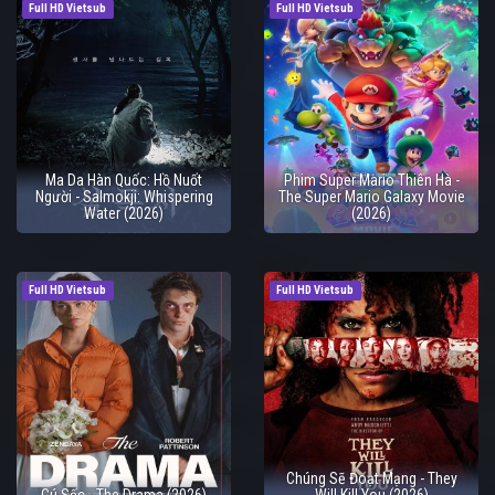
Full HD Vietsub
Full HD Vietsub
Ma Da Hàn Quốc: Hồ Nuốt
Phim Super Mario Thiên Hà -
Người - Salmokji: Whispering
The Super Mario Galaxy Movie
Water (2026)
(2026)
Full HD Vietsub
Full HD Vietsub
Chúng Sẽ Đoạt Mạng - They