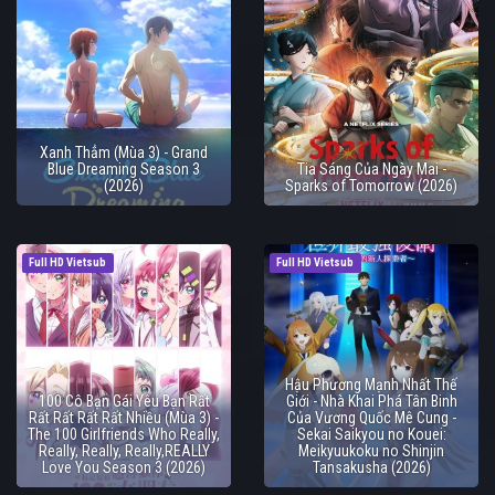
Xanh Thẳm (Mùa 3) - Grand
Blue Dreaming Season 3
Tia Sáng Của Ngày Mai -
(2026)
Sparks of Tomorrow (2026)
Full HD Vietsub
Full HD Vietsub
Hậu Phương Mạnh Nhất Thế
100 Cô Bạn Gái Yêu Bạn Rất
Giới - Nhà Khai Phá Tân Binh
Rất Rất Rất Rất Nhiều (Mùa 3) -
Của Vương Quốc Mê Cung -
The 100 Girlfriends Who Really,
Sekai Saikyou no Kouei:
Really, Really, Really,REALLY
Meikyuukoku no Shinjin
Love You Season 3 (2026)
Tansakusha (2026)