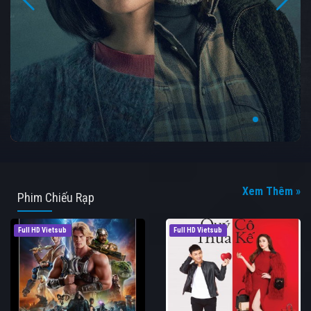
Xem Thêm »
Phim Chiếu Rạp
Full HD Vietsub
Full HD Vietsub