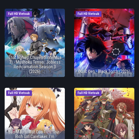
Full HD Vietsub
Full HD Vietsub
Thất Nghiệp Chuyển Sinh (Mùa
3) - Mushoku Tensei: Jobless
Reincarnation Season 3
(2026)
Đuốc Đen - Black Torch (2026)
Full HD Vietsub
Full HD Vietsub
Bảo Mẫu Bí Mật Của Tiểu Thư -
Rich Girl Caretaker: I'm