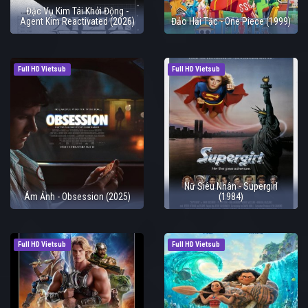
Đặc Vụ Kim Tái Khởi Động -
Agent Kim Reactivated (2026)
Đảo Hải Tặc - One Piece (1999)
Full HD Vietsub
Full HD Vietsub
Nữ Siêu Nhân - Supergirl
Ám Ảnh - Obsession (2025)
(1984)
Full HD Vietsub
Full HD Vietsub