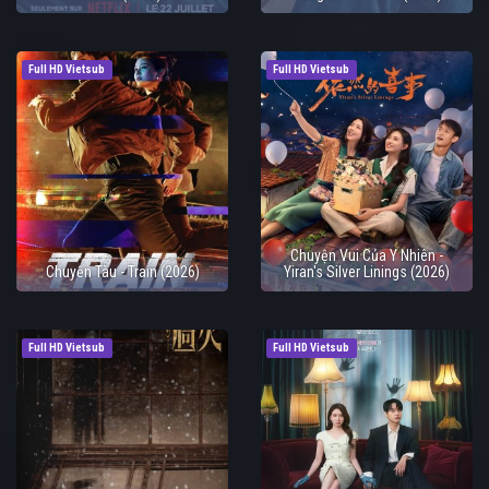
Full HD Vietsub
Full HD Vietsub
Chuyện Vui Của Y Nhiên -
Chuyến Tàu - Train (2026)
Yiran's Silver Linings (2026)
Full HD Vietsub
Full HD Vietsub