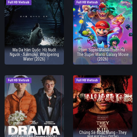
Full HD Vietsub
Full HD Vietsub
Ma Da Hàn Quốc: Hồ Nuốt
Phim Super Mario Thiên Hà -
Người - Salmokji: Whispering
The Super Mario Galaxy Movie
Water (2026)
(2026)
Full HD Vietsub
Full HD Vietsub
Chúng Sẽ Đoạt Mạng - They