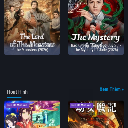
Yêu Thần Lệnh - The Lord of
Bao Chửng: Song Ngư Quỷ Sự -
the Monsters (2026)
The Mystery of Jade (2026)
Xem Thêm »
Hoạt Hình
Full HD Vietsub
Full HD Vietsub