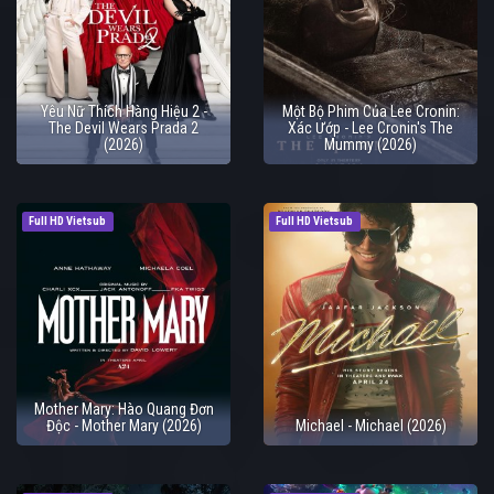
Yêu Nữ Thích Hàng Hiệu 2 -
Một Bộ Phim Của Lee Cronin:
The Devil Wears Prada 2
Xác Ướp - Lee Cronin's The
(2026)
Mummy (2026)
Full HD Vietsub
Full HD Vietsub
Mother Mary: Hào Quang Đơn
Độc - Mother Mary (2026)
Michael - Michael (2026)