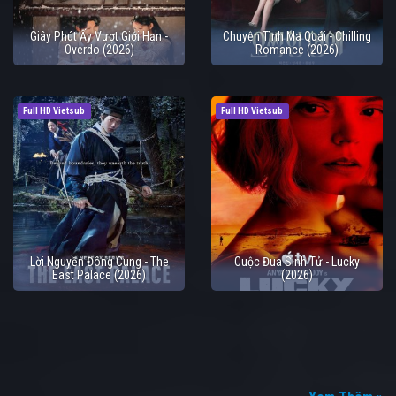
Giây Phút Ấy Vượt Giới Hạn -
Chuyện Tình Ma Quái - Chilling
Overdo (2026)
Romance (2026)
Full HD Vietsub
Full HD Vietsub
Lời Nguyền Đông Cung - The
Cuộc Đua Sinh Tử - Lucky
East Palace (2026)
(2026)