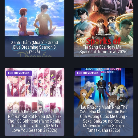
Xanh Thẳm (Mùa 3) - Grand
Blue Dreaming Season 3
Tia Sáng Của Ngày Mai -
(2026)
Sparks of Tomorrow (2026)
Full HD Vietsub
Full HD Vietsub
Hậu Phương Mạnh Nhất Thế
100 Cô Bạn Gái Yêu Bạn Rất
Giới - Nhà Khai Phá Tân Binh
Rất Rất Rất Rất Nhiều (Mùa 3) -
Của Vương Quốc Mê Cung -
The 100 Girlfriends Who Really,
Sekai Saikyou no Kouei:
Really, Really, Really,REALLY
Meikyuukoku no Shinjin
Love You Season 3 (2026)
Tansakusha (2026)