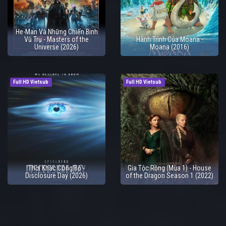
He-Man Và Những Chiến Binh
Vũ Trụ - Masters of the
Hành Trình Của Moana -
Universe (2026)
Moana (2016)
Full HD Vietsub
Full HD Vietsub
Thời Khắc Công Bố -
Gia Tộc Rồng (Mùa 1) - House
Disclosure Day (2026)
of the Dragon Season 1 (2022)