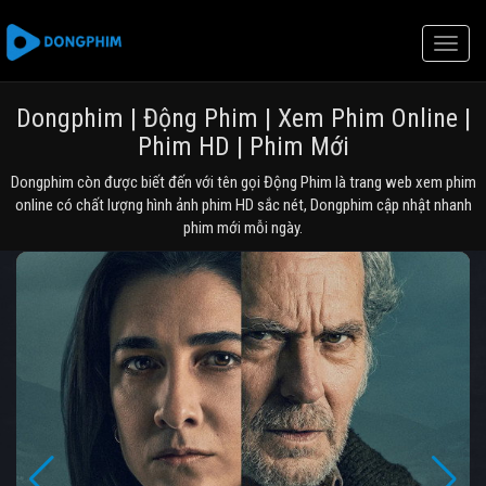
Toggle
naviga
Dongphim | Động Phim | Xem Phim Online |
Phim HD | Phim Mới
Dongphim còn được biết đến với tên gọi Động Phim là trang web xem phim
online có chất lượng hình ảnh phim HD sắc nét, Dongphim cập nhật nhanh
phim mới mỗi ngày.