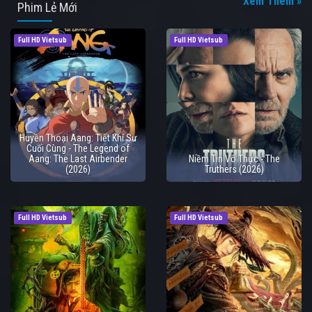
Xem Thêm »
Phim Lẻ Mới
Full HD Vietsub
Full HD Vietsub
Huyền Thoại Aang: Tiết Khí Sư
Cuối Cùng - The Legend of
Aang: The Last Airbender
Niềm Tin Vô Thực - The
(2026)
Truthers (2026)
Full HD Vietsub
Full HD Vietsub