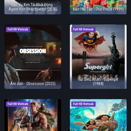
Đặc Vụ Kim Tái Khởi Động -
Agent Kim Reactivated (2026)
Đảo Hải Tặc - One Piece (1999)
Full HD Vietsub
Full HD Vietsub
Nữ Siêu Nhân - Supergirl
Ám Ảnh - Obsession (2025)
(1984)
Full HD Vietsub
Full HD Vietsub